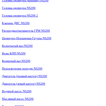
Головка цилиндра (крышка) NS200
Головка цилиндра NS200
Головка цилиндра NS200 2
Клапана ДВС NS200
Распредвал/натяжитель ГРМ NS200
Цилиндро-Поршневая Группа NS200
Коленчатый вал NS200
Валы КПП NS200
Копирный вал NS200
Переключение передач NS200
Двигатель (правый картер) NS200
Двигатель (левый картер) NS200
Водяной насос NS200
Масляный насос NS200