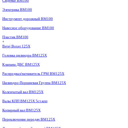
Сиденье BM100
Электрика BM100
Инструмент дорожный BM100
Навесное оборудование BM100
Пластик BM100
+
Bajaj Boxer 125X
Головка цилиндра BM125X
Клапана ДВС BM125X
Распредвал/натяжитель ГРМ BM125X
Цилиндро-Поршневая Группа BM125X
Коленчатый вал BM125X
Валы КПП BM125X 5ст.кпп
Копирный вал BM125X
Переключение передач BM125X