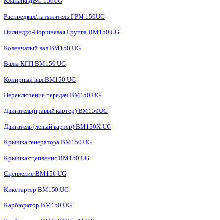
Клапана ДВС 150UG
Распредвал/натяжитель ГРМ 150UG
Цилиндро-Поршневая Группа BM150 UG
Коленчатый вал BM150 UG
Валы КПП BM150 UG
Копирный вал BM150 UG
Переключение передач BM150 UG
Двигатель(правый картер) ВМ150UG
Двигатель (левый картер) BM150X UG
Крышка генератора BM150 UG
Крышка сцепления BM150 UG
Сцепление BM150 UG
Кикстартер BM150 UG
Карбюратор BM150 UG