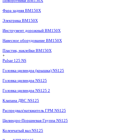
Поворотники BM150X
Фара задняя BM150X
Электрика BM150X
Инструмент дорожный BM150X
Навесное оборудование BM150X
Пластик, наклейки BM150X
+
Pulsar 125 NS
Головка цилиндра (крышка) NS125
Головка цилиндра NS125
Головка цилиндра NS125 2
Клапана ДВС NS125
Распредвал/натяжитель ГРМ NS125
Цилиндро-Поршневая Группа NS125
Коленчатый вал NS125