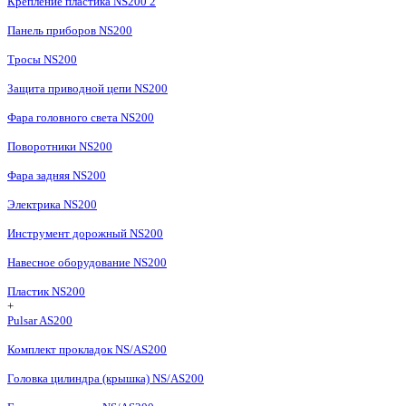
Крепление пластика NS200 2
Панель приборов NS200
Тросы NS200
Защита приводной цепи NS200
Фара головного света NS200
Поворотники NS200
Фара задняя NS200
Электрика NS200
Инструмент дорожный NS200
Навесное оборудование NS200
Пластик NS200
+
Pulsar AS200
Комплект прокладок NS/AS200
Головка цилиндра (крышка) NS/AS200