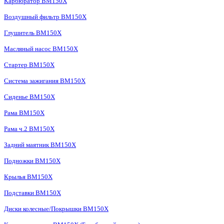
Карбюратор BM150X
Воздушный фильтр BM150X
Глушитель BM150X
Масляный насос BM150X
Стартер BM150X
Система зажигания BM150X
Сиденье BM150X
Рама BM150X
Рама ч.2 BM150X
Задний маятник BM150X
Подножки BM150X
Крылья BM150X
Подставки BM150X
Диски колесные/Покрышки BM150X