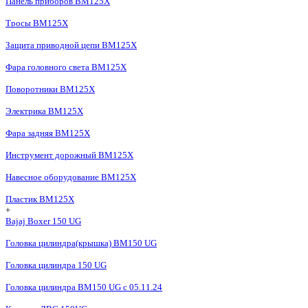
Панель приборов BM125X
Тросы BM125X
Защита приводной цепи BM125X
Фара головного света BM125X
Поворотники BM125X
Электрика BM125X
Фара задняя BM125X
Инструмент дорожный BM125X
Навесное оборудование BM125X
Пластик BM125X
+
Bajaj Boxer 150 UG
Головка цилиндра(крышка) BM150 UG
Головка цилиндра 150 UG
Головка цилиндра BM150 UG c 05.11.24