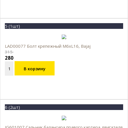
5 (1шт)
LAD00077 Болт крепежный М6хL16, Bajaj
315
280
В корзину
6 (2шт)
JG601007 Сальник балансира правого картера двигателя