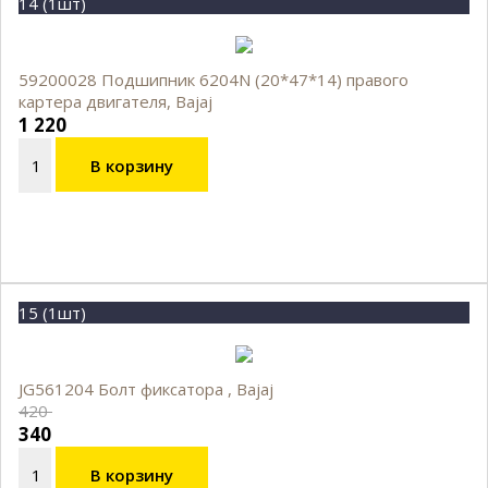
14 (1шт)
59200028 Подшипник 6204N (20*47*14) правого
картера двигателя, Bajaj
1 220
В корзину
15 (1шт)
JG561204 Болт фиксатора , Bajaj
420
340
В корзину