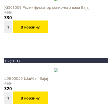
JG561009 Ролик фиксатор копирного вала Bajaj
420
330
В корзину
18 (1шт)
LDB00050 Шайба , Bajaj
420
320
В корзину