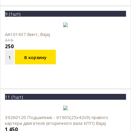
9 (1шт)
AA101437 Винт, Bajaj
315
250
В корзину
11 (1шт)
39260120 Подшипник - 61905(25х42х9) правого
картера двигателя (вторичного вала КПП) Bajaj
1 450