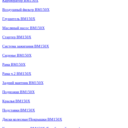
Карбюратор BM150X
Воздушный фильтр BM150X
Глушитель BM150X
Масляный насос BM150X
Стартер BM150X
Система зажигания BM150X
Сиденье BM150X
Рама BM150X
Рама ч.2 BM150X
Задний маятник BM150X
Подножки BM150X
Крылья BM150X
Подставки BM150X
Диски колесные/Покрышки BM150X