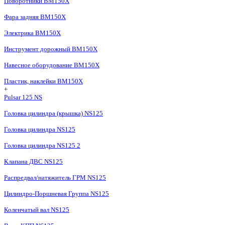
Поворотники BM150X
Фара задняя BM150X
Электрика BM150X
Инструмент дорожный BM150X
Навесное оборудование BM150X
Пластик, наклейки BM150X
+
Pulsar 125 NS
Головка цилиндра (крышка) NS125
Головка цилиндра NS125
Головка цилиндра NS125 2
Клапана ДВС NS125
Распредвал/натяжитель ГРМ NS125
Цилиндро-Поршневая Группа NS125
Коленчатый вал NS125