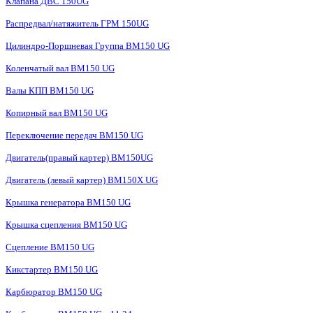
Клапана ДВС 150UG
Распредвал/натяжитель ГРМ 150UG
Цилиндро-Поршневая Группа BM150 UG
Коленчатый вал BM150 UG
Валы КПП BM150 UG
Копирный вал BM150 UG
Переключение передач BM150 UG
Двигатель(правый картер) ВМ150UG
Двигатель (левый картер) BM150X UG
Крышка генератора BM150 UG
Крышка сцепления BM150 UG
Сцепление BM150 UG
Кикстартер BM150 UG
Карбюратор BM150 UG