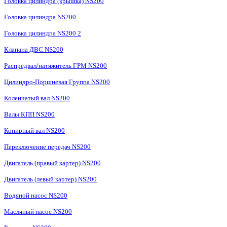
Головка цилиндра (крышка) NS200
Головка цилиндра NS200
Головка цилиндра NS200 2
Клапана ДВС NS200
Распредвал/натяжитель ГРМ NS200
Цилиндро-Поршневая Группа NS200
Коленчатый вал NS200
Валы КПП NS200
Копирный вал NS200
Переключение передач NS200
Двигатель (правый картер) NS200
Двигатель (левый картер) NS200
Водяной насос NS200
Масляный насос NS200