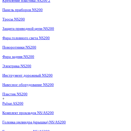
Крепление пластика NS200 2
Панель приборов NS200
Тросы NS200
Защита приводной цепи NS200
Фара головного света NS200
Поворотники NS200
Фара задняя NS200
Электрика NS200
Инструмент дорожный NS200
Навесное оборудование NS200
Пластик NS200
+
Pulsar AS200
Комплект прокладок NS/AS200
Головка цилиндра (крышка) NS/AS200