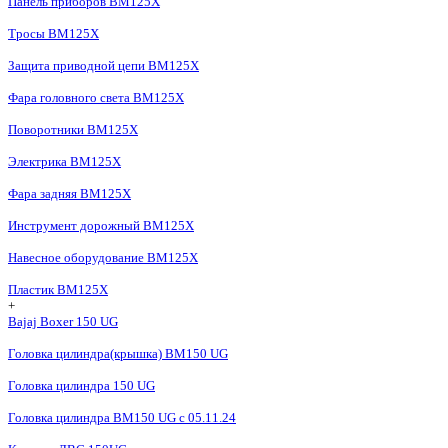
Панель приборов BM125X
Тросы BM125X
Защита приводной цепи BM125X
Фара головного света BM125X
Поворотники BM125X
Электрика BM125X
Фара задняя BM125X
Инструмент дорожный BM125X
Навесное оборудование BM125X
Пластик BM125X
+
Bajaj Boxer 150 UG
Головка цилиндра(крышка) BM150 UG
Головка цилиндра 150 UG
Головка цилиндра BM150 UG c 05.11.24