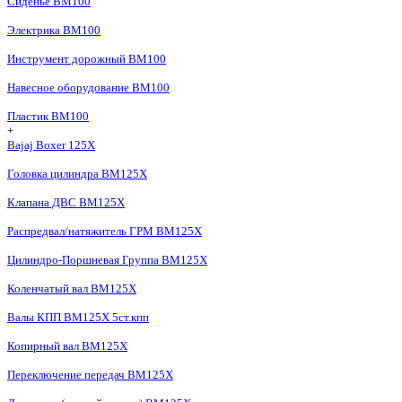
Сиденье BM100
Электрика BM100
Инструмент дорожный BM100
Навесное оборудование BM100
Пластик BM100
+
Bajaj Boxer 125X
Головка цилиндра BM125X
Клапана ДВС BM125X
Распредвал/натяжитель ГРМ BM125X
Цилиндро-Поршневая Группа BM125X
Коленчатый вал BM125X
Валы КПП BM125X 5ст.кпп
Копирный вал BM125X
Переключение передач BM125X