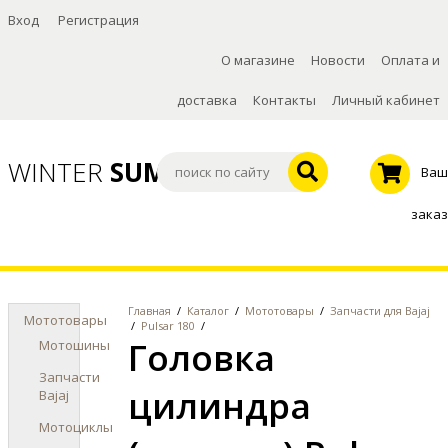
Вход
Регистрация
О магазине
Новости
Оплата и
доставка
Контакты
Личный кабинет
WINTER
SUMMER
Ваш
заказ
Главная
/
Каталог
/
Мототовары
/
Запчасти для Bajaj
Мототовары
/
Pulsar 180
/
Головка
Мотошины
Запчасти
цилиндра
Bajaj
Мотоциклы