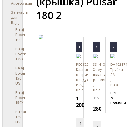
(крышка) Pulsar
Аксессуары
180 2
Запчасти
для
Bajaj
Bajaj
Boxer
100
1
3
7
Bajaj
Boxer
125X
PD582200
33141008
DH10217
Bajaj
Клапан
Хомут
Трубка
Boxer
вторичного
шланга,
SAI
150
воздуха
разжимной
,
UG
(SAI),
,
Bajaj
Bajaj
Bajaj
Bajaj
нет
Boxer
1
315
в
150X
наличии
200
280
Pulsar
125
NS