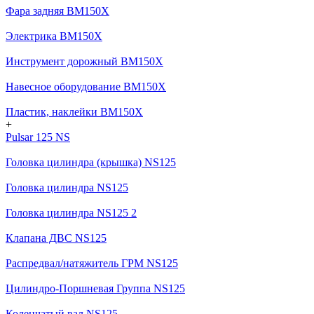
Фара задняя BM150X
Электрика BM150X
Инструмент дорожный BM150X
Навесное оборудование BM150X
Пластик, наклейки BM150X
+
Pulsar 125 NS
Головка цилиндра (крышка) NS125
Головка цилиндра NS125
Головка цилиндра NS125 2
Клапана ДВС NS125
Распредвал/натяжитель ГРМ NS125
Цилиндро-Поршневая Группа NS125
Коленчатый вал NS125