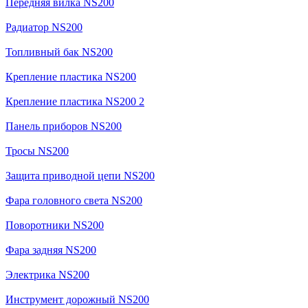
Передняя вилка NS200
Радиатор NS200
Топливный бак NS200
Крепление пластика NS200
Крепление пластика NS200 2
Панель приборов NS200
Тросы NS200
Защита приводной цепи NS200
Фара головного света NS200
Поворотники NS200
Фара задняя NS200
Электрика NS200
Инструмент дорожный NS200