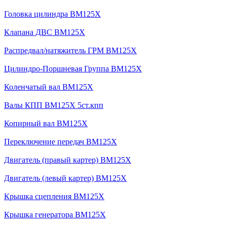
Головка цилиндра BM125X
Клапана ДВС BM125X
Распредвал/натяжитель ГРМ BM125X
Цилиндро-Поршневая Группа BM125X
Коленчатый вал BM125X
Валы КПП BM125X 5ст.кпп
Копирный вал BM125X
Переключение передач BM125X
Двигатель (правый картер) BM125X
Двигатель (левый картер) BM125X
Крышка сцепления BM125X
Крышка генератора BM125X