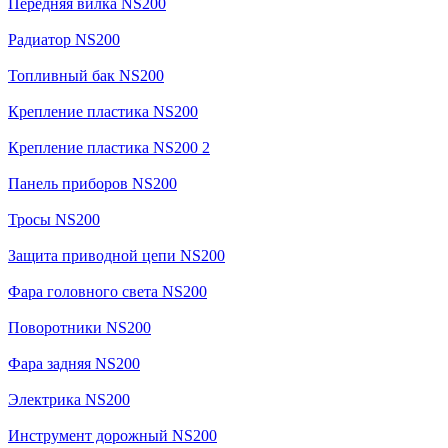
Передняя вилка NS200
Радиатор NS200
Топливный бак NS200
Крепление пластика NS200
Крепление пластика NS200 2
Панель приборов NS200
Тросы NS200
Защита приводной цепи NS200
Фара головного света NS200
Поворотники NS200
Фара задняя NS200
Электрика NS200
Инструмент дорожный NS200