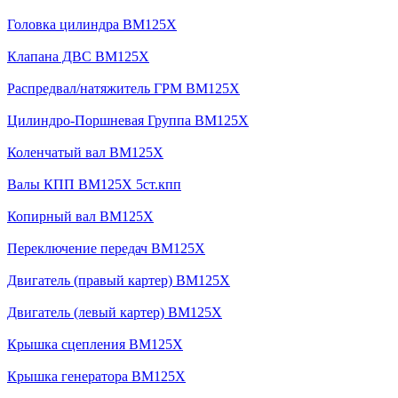
Головка цилиндра BM125X
Клапана ДВС BM125X
Распредвал/натяжитель ГРМ BM125X
Цилиндро-Поршневая Группа BM125X
Коленчатый вал BM125X
Валы КПП BM125X 5ст.кпп
Копирный вал BM125X
Переключение передач BM125X
Двигатель (правый картер) BM125X
Двигатель (левый картер) BM125X
Крышка сцепления BM125X
Крышка генератора BM125X