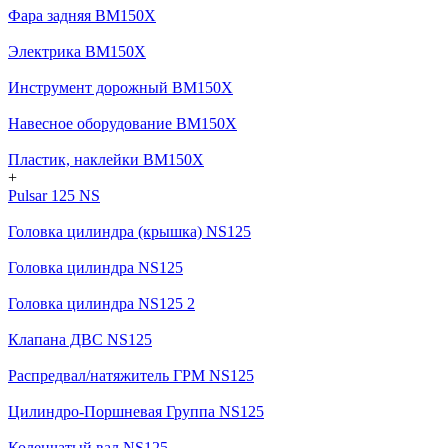
Фара задняя BM150X
Электрика BM150X
Инструмент дорожный BM150X
Навесное оборудование BM150X
Пластик, наклейки BM150X
+
Pulsar 125 NS
Головка цилиндра (крышка) NS125
Головка цилиндра NS125
Головка цилиндра NS125 2
Клапана ДВС NS125
Распредвал/натяжитель ГРМ NS125
Цилиндро-Поршневая Группа NS125
Коленчатый вал NS125