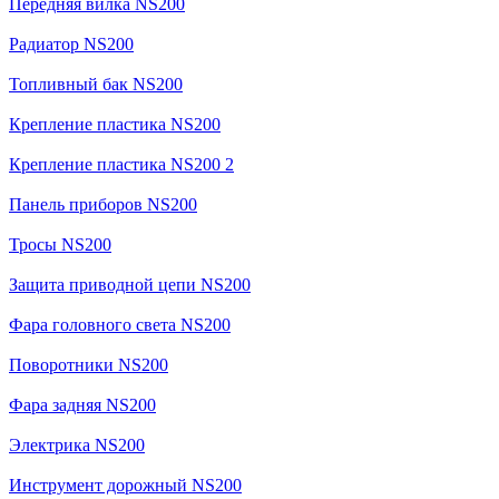
Передняя вилка NS200
Радиатор NS200
Топливный бак NS200
Крепление пластика NS200
Крепление пластика NS200 2
Панель приборов NS200
Тросы NS200
Защита приводной цепи NS200
Фара головного света NS200
Поворотники NS200
Фара задняя NS200
Электрика NS200
Инструмент дорожный NS200