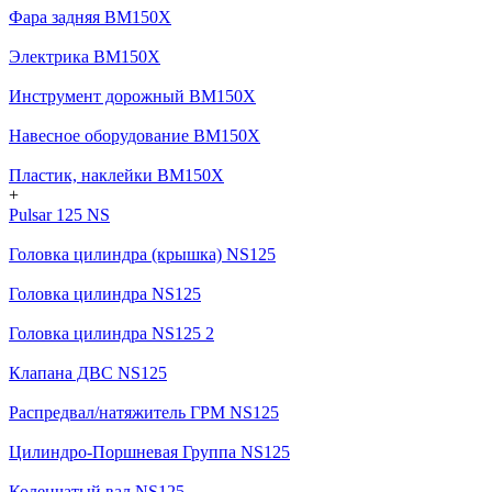
Фара задняя BM150X
Электрика BM150X
Инструмент дорожный BM150X
Навесное оборудование BM150X
Пластик, наклейки BM150X
+
Pulsar 125 NS
Головка цилиндра (крышка) NS125
Головка цилиндра NS125
Головка цилиндра NS125 2
Клапана ДВС NS125
Распредвал/натяжитель ГРМ NS125
Цилиндро-Поршневая Группа NS125
Коленчатый вал NS125