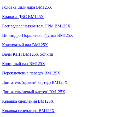
Головка цилиндра BM125X
Клапана ДВС BM125X
Распредвал/натяжитель ГРМ BM125X
Цилиндро-Поршневая Группа BM125X
Коленчатый вал BM125X
Валы КПП BM125X 5ст.кпп
Копирный вал BM125X
Переключение передач BM125X
Двигатель (правый картер) BM125X
Двигатель (левый картер) BM125X
Крышка сцепления BM125X
Крышка генератора BM125X