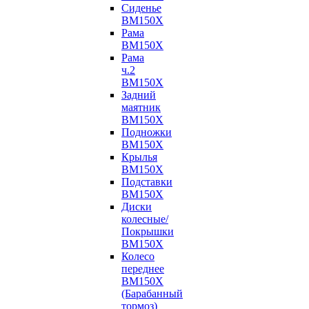
Сиденье
BM150X
Рама
BM150X
Рама
ч.2
BM150X
Задний
маятник
BM150X
Подножки
BM150X
Крылья
BM150X
Подставки
BM150X
Диски
колесные/
Покрышки
BM150X
Колесо
переднее
BM150X
(Барабанный
тормоз)