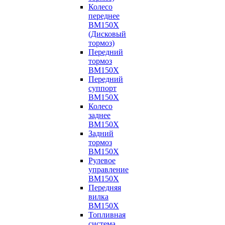
Колесо
переднее
BM150X
(Дисковый
тормоз)
Передний
тормоз
BM150X
Передний
суппорт
BM150X
Колесо
заднее
BM150X
Задний
тормоз
BM150X
Рулевое
управление
BM150X
Передняя
вилка
BM150X
Топливная
система