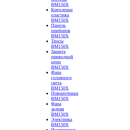
BM150X
Крепление
пластика
BM150X
Панель
приборов
BM150X
Тросы
BM150X
Защита
приводной
цепи
BM150X
Фара
головного
света
BM150X
Поворотники
BM150X
Фара
задняя
BM150X
Электрика
BM150X
Инструмент