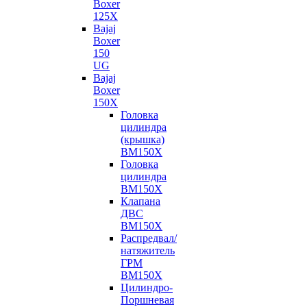
Boxer
125X
Bajaj
Boxer
150
UG
Bajaj
Boxer
150X
Головка
цилиндра
(крышка)
BM150X
Головка
цилиндра
BM150X
Клапана
ДВС
BM150X
Распредвал/
натяжитель
ГРМ
BM150X
Цилиндро-
Поршневая