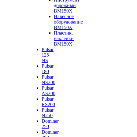
дорожный
BM150X
Навесное
оборудование
BM150X
Пластик,
наклейки
BM150X
Pulsar
125
NS
Pulsar
180
Pulsar
NS200
Pulsar
AS200
Pulsar
RS200
Pulsar
N250
Dominar
250
Dominar