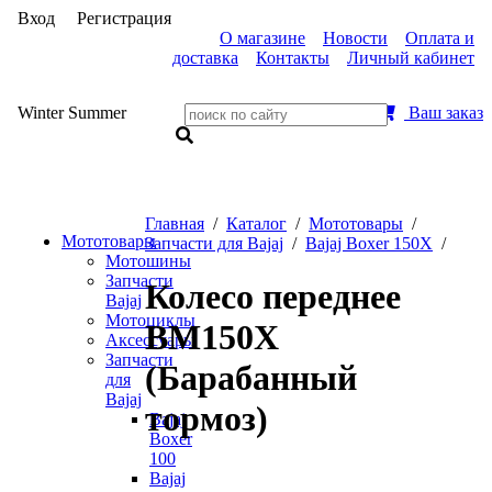
Вход
Регистрация
О магазине
Новости
Оплата и
доставка
Контакты
Личный кабинет
Winter
Summer
Ваш заказ
Главная
/
Каталог
/
Мототовары
/
Мототовары
Запчасти для Bajaj
/
Bajaj Boxer 150X
/
Мотошины
Запчасти
Колесо переднее
Bajaj
Мотоциклы
BM150X
Аксессуары
Запчасти
(Барабанный
для
Bajaj
тормоз)
Bajaj
Boxer
100
Bajaj