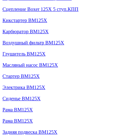
Сцепление Boxer 125X 5 ступ.КПП
Кикстартер BM125X
Карбюратор BM125X
Воздушный фильтр BM125X
Глушитель BM125X
Масляный насос BM125X
Стартер BM125X
Электрика BM125X
Сиденье BM125X
Рама BM125X
Рама BM125X
Задняя подвеска BM125X