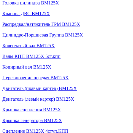
Головка цилиндра BM125X
Клапана ДВС BM125X
Распредвал/натяжитель ГРМ BM125X
Цилиндро-Поршневая Группа BM125X
Коленчатый вал BM125X
Валы КПП BM125X 5ст.кпп
Копирный вал BM125X
Переключение передач BM125X
Двигатель (правый картер) BM125X
Двигатель (левый картер) BM125X
Крышка сцепления BM125X
Крышка генератора BM125X
Сцепление BM125X 4ступ.КПП