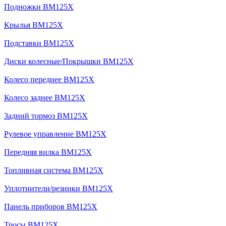
Подножки BM125X
Крылья BM125X
Подставки BM125X
Диски колесные/Покрышки BM125X
Колесо переднее BM125X
Колесо заднее BM125X
Задний тормоз BM125X
Рулевое управление BM125X
Передняя вилка BM125X
Топливная система BM125X
Уплотнители/резинки BM125X
Панель приборов BM125X
Тросы BM125X