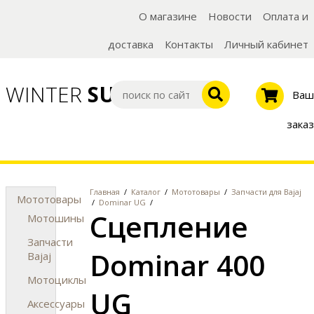
О магазине
Новости
Оплата и
доставка
Контакты
Личный кабинет
WINTER
SUMMER
Ваш
заказ
Главная
/
Каталог
/
Мототовары
/
Запчасти для Bajaj
Мототовары
/
Dominar UG
/
Сцепление
Мотошины
Запчасти
Dominar 400
Bajaj
Мотоциклы
UG
Аксессуары