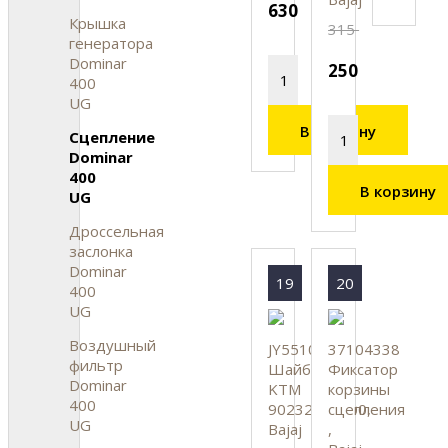
630
Крышка
315
генератора
Dominar
250
400
UG
В корзину
Сцепление
Dominar
400
В корзину
UG
Дроссельная
заслонка
Dominar
19
20
400
UG
Воздушный
JY551019
37104338
фильтр
Шайба
Фиксатор
Dominar
KTM
корзины
400
90232017000,
сцепления
UG
Bajaj
,