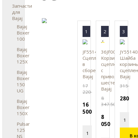
Запчасти
для
Bajaj
Bajaj
1
2
3
Boxer
100
Bajaj
JF551419
36JF0054
JY55140
Boxer
Сцепление
Корзина
Шайба
125X
в
сцепления
корзин
сборе,
с
сцеплен
Bajaj
Bajaj
приводной
Bajaj
Boxer
шестерней
150
17
315
Bajaj
UG
220
8
280
Bajaj
16
347.50
Boxer
500
150X
8
050
Pulsar
125
В к
NS