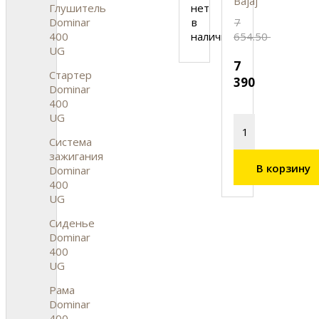
Bajaj
нет
Глушитель
в
7
Dominar
наличии
654.50
400
UG
7
Стартер
390
Dominar
400
UG
Система
зажигания
В корзину
Dominar
400
UG
Сиденье
Dominar
400
UG
Рама
Dominar
400