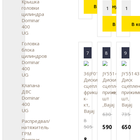
Крышка
В корзину
головки
цилиндра
Dominar
В корзину
В к
400
UG
Головка
блока
7
8
9
цилиндров
Dominar
400
36JF0195
JY551436
JY55143
UG
Диски
Диски
Диск
Клапана
сцепления
сцепления
сцепле
ДВС
фрикционные,
прижимные,
прижим
Dominar
к-
шт
шт,
400
кт,
,Bajaj
Bajaj
UG
Bajaj
630
735
8
Распредвал/
505
590
650
натяжитель
ГРМ
8
Dominar