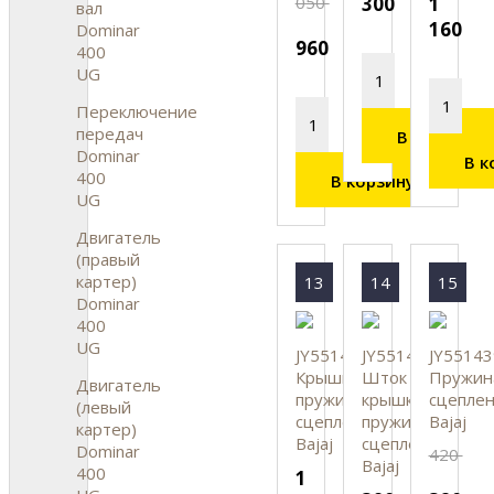
050
300
1
вал
160
Dominar
960
400
UG
Переключение
передач
В корзину
Dominar
В к
400
В корзину
UG
Двигатель
(правый
картер)
13
14
15
Dominar
400
UG
JY551438
JY551404
JY55143
Крышка
Шток
Пружин
Двигатель
пружин
крышки
сцеплен
(левый
сцепления,
пружин
Bajaj
картер)
Bajaj
сцепления,
Dominar
420
Bajaj
400
1