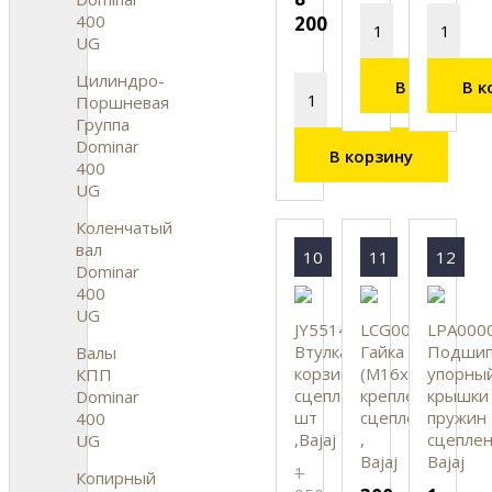
400
200
UG
Цилиндро-
В корзину
В к
Поршневая
Группа
Dominar
В корзину
400
UG
Коленчатый
вал
10
11
12
Dominar
400
UG
JY551401
LCG00009
LPA000
Втулка
Гайка
Подшип
Валы
корзины
(М16х1.5)
упорны
КПП
сцепления,
крепления
крышки
Dominar
шт
сцепления
пружин
400
,Bajaj
,
сцеплен
UG
Bajaj
Bajaj
1
Копирный