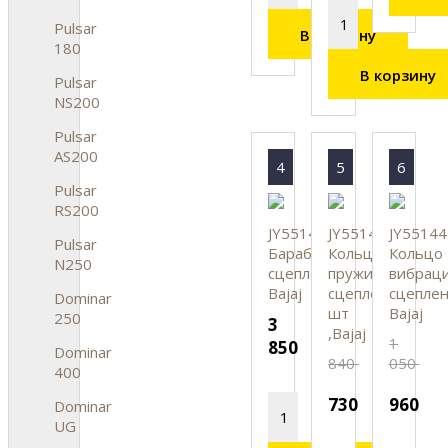
Pulsar
В корзину
180
В корзину
Pulsar
NS200
Pulsar
AS200
4
5
6
Pulsar
RS200
JY551435
JY551442
JY55144
Pulsar
Барабан
Кольцо
Кольцо
N250
сцепления,
пружинное
вибрац
Bajaj
сцепления,
сцеплен
Dominar
шт
Bajaj
250
3
,Bajaj
1
850
Dominar
840
050
400
730
960
Dominar
UG