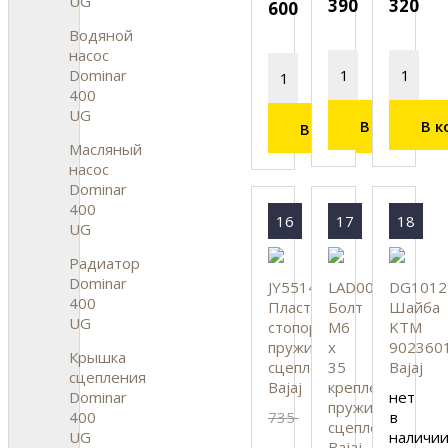
UG
390
320
600
Водяной
насос
Dominar
400
UG
В корзину
В к
В корзину
Масляный
насос
Dominar
400
16
17
18
UG
Радиатор
Dominar
JY551443
LAD00166
DG1012
400
Пластина
Болт
Шайба
UG
стопорная
M6
KTM
пружин
x
902360
Крышка
сцепления,
35
Bajaj
сцепления
Bajaj
крепления
нет
Dominar
пружин
735
в
400
сцепления,
наличи
UG
Bajaj