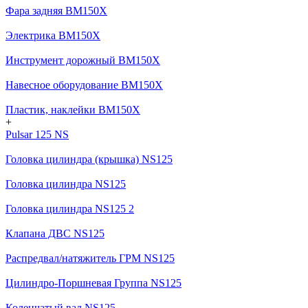
Фара задняя BM150X
Электрика BM150X
Инструмент дорожный BM150X
Навесное оборудование BM150X
Пластик, наклейки BM150X
+
Pulsar 125 NS
Головка цилиндра (крышка) NS125
Головка цилиндра NS125
Головка цилиндра NS125 2
Клапана ДВС NS125
Распредвал/натяжитель ГРМ NS125
Цилиндро-Поршневая Группа NS125
Коленчатый вал NS125