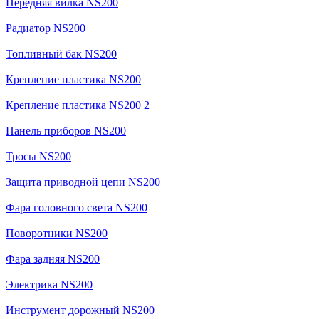
Передняя вилка NS200
Радиатор NS200
Топливный бак NS200
Крепление пластика NS200
Крепление пластика NS200 2
Панель приборов NS200
Тросы NS200
Защита приводной цепи NS200
Фара головного света NS200
Поворотники NS200
Фара задняя NS200
Электрика NS200
Инструмент дорожный NS200