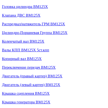
Головка цилиндра BM125X
Клапана ДВС BM125X
Распредвал/натяжитель ГРМ BM125X
Цилиндро-Поршневая Группа BM125X
Коленчатый вал BM125X
Валы КПП BM125X 5ст.кпп
Копирный вал BM125X
Переключение передач BM125X
Двигатель (правый картер) BM125X
Двигатель (левый картер) BM125X
Крышка сцепления BM125X
Крышка генератора BM125X