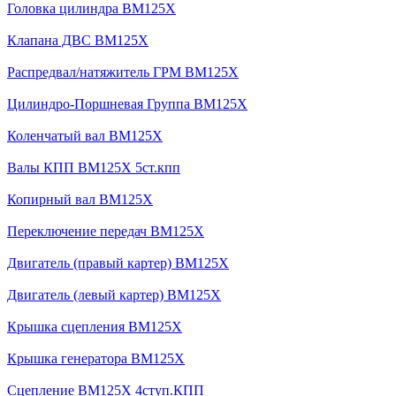
Головка цилиндра BM125X
Клапана ДВС BM125X
Распредвал/натяжитель ГРМ BM125X
Цилиндро-Поршневая Группа BM125X
Коленчатый вал BM125X
Валы КПП BM125X 5ст.кпп
Копирный вал BM125X
Переключение передач BM125X
Двигатель (правый картер) BM125X
Двигатель (левый картер) BM125X
Крышка сцепления BM125X
Крышка генератора BM125X
Сцепление BM125X 4ступ.КПП