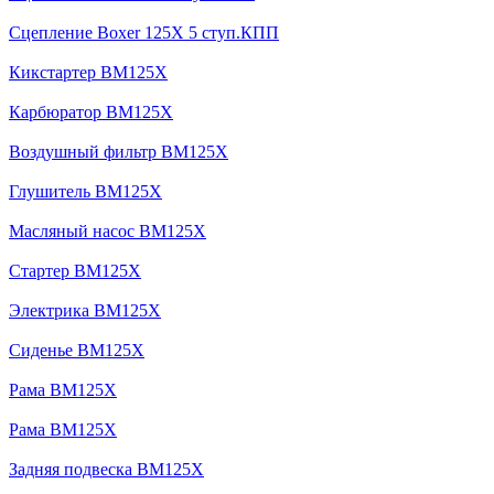
Сцепление Boxer 125X 5 ступ.КПП
Кикстартер BM125X
Карбюратор BM125X
Воздушный фильтр BM125X
Глушитель BM125X
Масляный насос BM125X
Стартер BM125X
Электрика BM125X
Сиденье BM125X
Рама BM125X
Рама BM125X
Задняя подвеска BM125X