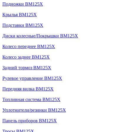
Подножки BM125X
Крылья BM125X
Подставки BM125X
Диски колесные/Покрышки BM125X
Колесо переднее BM125X
Колесо заднее BM125X
Задний тормоз BM125X
Рулевое управление BM125X
Передняя вилка BM125X
Топливная система BM125X
Уплотнители/резинки BM125X
Панель приборов BM125X
Тросы BM125X