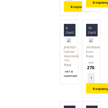
В корзин
В корзину
8
10
(1шт)
(1шт)
JF401601
39195604
Сигнал
Болт,
звуковой,
Bajaj
12V ,
315
Bajaj
270
нет в
наличии
В корзин