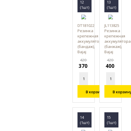
12
13
(1шт)
(1шт)
DT181022
JL113825
Резинка
Резинка
крепежная
крепежная
аккумулятора
аккумулятора
(бандаж),
(банжаж),
Bajaj
Bajaj
420
420
370
400
В корзину
В корзин
14
15
(1шт)
(1шт)