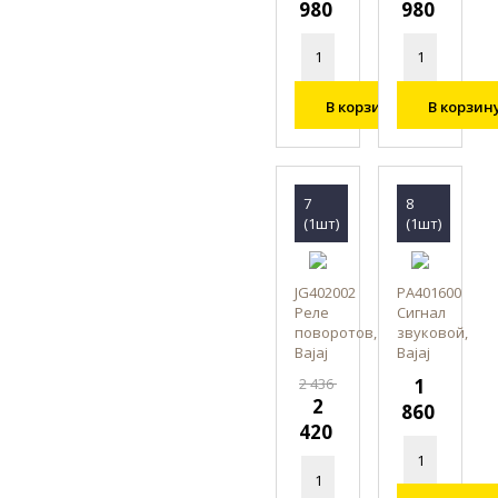
980
980
В корзину
В корзин
7
8
(1шт)
(1шт)
JG402002
PA401600
Реле
Сигнал
поворотов,
звуковой,
Bajaj
Bajaj
2 436
1
2
860
420