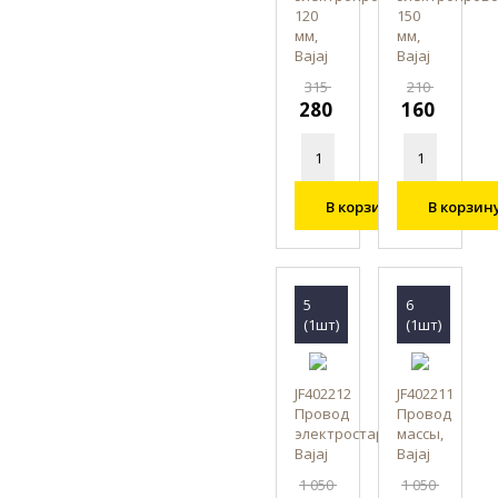
120
150
мм,
мм,
Bajaj
Bajaj
315
210
280
160
В корзину
В корзин
5
6
(1шт)
(1шт)
JF402212
JF402211
Провод
Провод
электростартера,
массы,
Bajaj
Bajaj
1 050
1 050