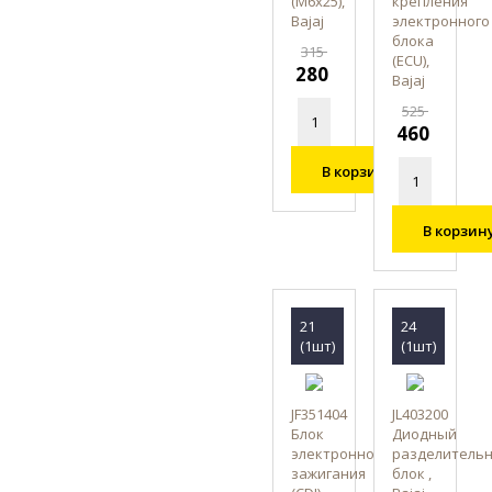
(М6х25),
крепления
Bajaj
электронного
блока
315
(ECU),
280
Bajaj
525
460
В корзину
В корзин
21
24
(1шт)
(1шт)
JF351404
JL403200
Блок
Диодный
электронного
разделитель
зажигания
блок ,