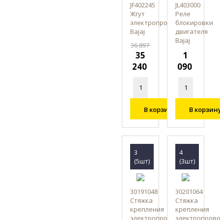
JF402245
JL403000
Жгут
Реле
электропроводки,
блокировки
Bajaj
двигателя
Bajaj
36 897
35
1
240
090
В корзину
В корзин
3
4
(5шт)
(3шт)
30191048
30201064
Стяжка
Стяжка
крепления
крепления
электропроводки
электропров