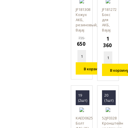
JF181308
JF181272
Кожух
Бокс
АКБ,
для
резиновый,
АКБ,
Bajaj
Bajaj
735
1
650
360
В корзину
В корзин
19
20
(2шт)
(1шт)
KAED0625
52JF0328
Болт
Кронштейн