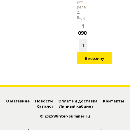
для
реле
2,
Bajaj
1
090
В корзину
О магазине
Новости
Оплата и доставка
Контакты
Каталог
Личный кабинет
© 2026 Winter-Summer.ru