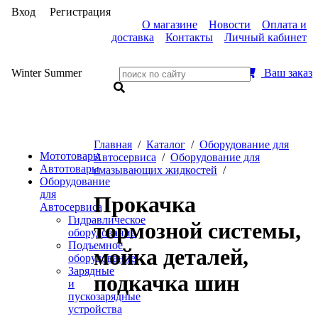
Вход
Регистрация
О магазине
Новости
Оплата и
доставка
Контакты
Личный кабинет
Winter
Summer
Ваш заказ
Главная
/
Каталог
/
Оборудование для
Мототовары
Автосервиса
/
Оборудование для
Автотовары
смазывающих жидкостей
/
Оборудование
для
Прокачка
Автосервиса
Гидравлическое
тормозной системы,
оборудование
Подъемное
мойка деталей,
оборудование
Зарядные
подкачка шин
и
пускозарядные
устройства