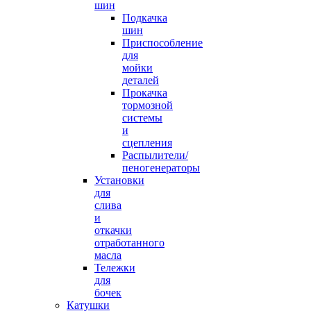
шин
Подкачка
шин
Приспособление
для
мойки
деталей
Прокачка
тормозной
системы
и
сцепления
Распылители/
пеногенераторы
Установки
для
слива
и
откачки
отработанного
масла
Тележки
для
бочек
Катушки