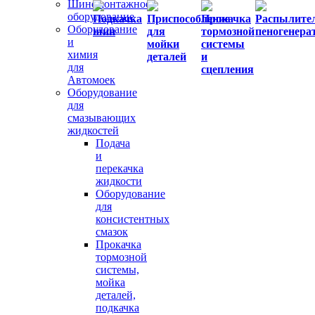
Шиномонтажное
оборудование
Подкачка
Приспособление
Прокачка
Распылител
Оборудование
шин
для
тормозной
пеногенера
и
мойки
системы
химия
деталей
и
для
сцепления
Автомоек
Оборудование
для
смазывающих
жидкостей
Подача
и
перекачка
жидкости
Оборудование
для
консистентных
смазок
Прокачка
тормозной
системы,
мойка
деталей,
подкачка