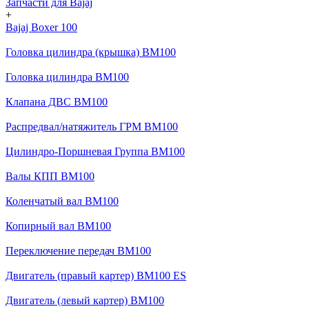
Запчасти для Bajaj
+
Bajaj Boxer 100
Головка цилиндра (крышка) BM100
Головка цилиндра BM100
Клапана ДВС BM100
Распредвал/натяжитель ГРМ BM100
Цилиндро-Поршневая Группа BM100
Валы КПП BM100
Коленчатый вал BM100
Копирный вал BM100
Переключение передач BM100
Двигатель (правый картер) BM100 ES
Двигатель (левый картер) BM100