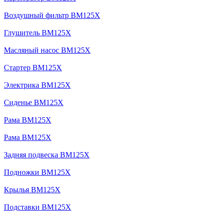
Воздушный фильтр BM125X
Глушитель BM125X
Масляный насос BM125X
Стартер BM125X
Электрика BM125X
Сиденье BM125X
Рама BM125X
Рама BM125X
Задняя подвеска BM125X
Подножки BM125X
Крылья BM125X
Подставки BM125X