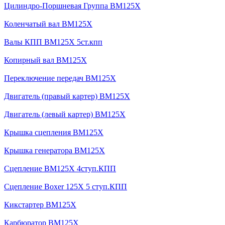
Цилиндро-Поршневая Группа BM125X
Коленчатый вал BM125X
Валы КПП BM125X 5ст.кпп
Копирный вал BM125X
Переключение передач BM125X
Двигатель (правый картер) BM125X
Двигатель (левый картер) BM125X
Крышка сцепления BM125X
Крышка генератора BM125X
Сцепление BM125X 4ступ.КПП
Сцепление Boxer 125X 5 ступ.КПП
Кикстартер BM125X
Карбюратор BM125X