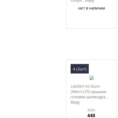
нет в наличии
4 (2шт)
LAD00142 Болт
(М6х1х73) крышки
головки цилиндра ,
Bajaj
525
440