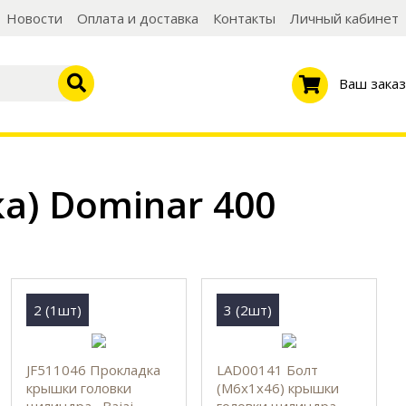
Новости
Оплата и доставка
Контакты
Личный кабинет
Ваш заказ
а) Dominar 400
2 (1шт)
3 (2шт)
JF511046 Прокладка
LAD00141 Болт
крышки головки
(М6х1х46) крышки
цилиндра , Bajaj
головки цилиндра ,