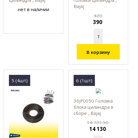
Bajaj
нет в наличии
420
390
В корзину
5 (4шт)
6 (1шт)
36JF0050 Головка
блока цилиндра в
сборе , Bajaj
14 731.50
14 130