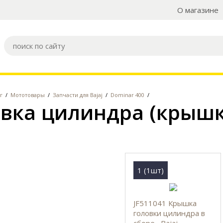
О магазине
г
/
Мототовары
/
Запчасти для Bajaj
/
Dominar 400
/
вка цилиндра (крышк
1 (1шт)
JF511041 Крышка
головки цилиндра в
сборе , Bajaj