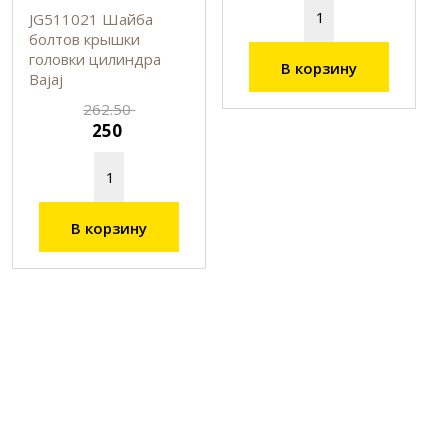
JG511021 Шайба
болтов крышки
головки цилиндра
В корзину
Bajaj
262.50
250
В корзину