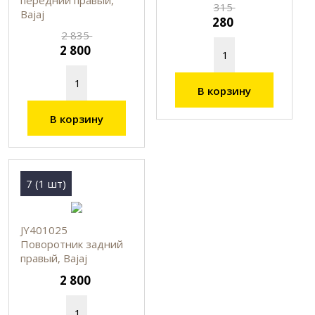
315
Bajaj
280
2 835
2 800
В корзину
В корзину
7 (1 шт)
JY401025
Поворотник задний
правый, Bajaj
2 800