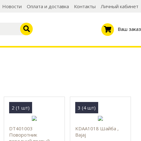
Новости
Оплата и доставка
Контакты
Личный кабинет
Ваш заказ
2 (1 шт)
3 (4 шт)
DT401003
KDAA1018 Шайба ,
Поворотник
Bajaj
передний правый,