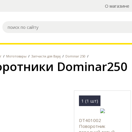
О магазине
г
/
Мототовары
/
Запчасти для Bajaj
/
Dominar 250
/
ротники Dominar250
1 (1 шт)
DT401002
Поворотник
передний левый,