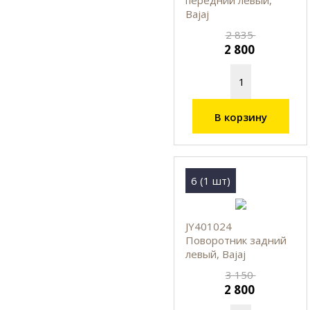
Bajaj
2 835
2 800
В корзину
6 (1 шт)
JY401024
Поворотник задний
левый, Bajaj
3 150
2 800