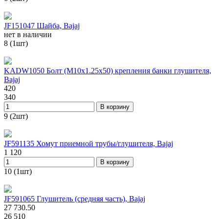
JF151047 Шайба, Bajaj
нет в наличии
8 (1шт)
KADW1050 Болт (М10х1.25х50) крепления банки глушителя,
Bajaj
420
340
В корзину
9 (2шт)
JF591135 Хомут приемной трубы/глушителя, Bajaj
1 120
В корзину
10 (1шт)
JF591065 Глушитель (средняя часть), Bajaj
27 730.50
26 510