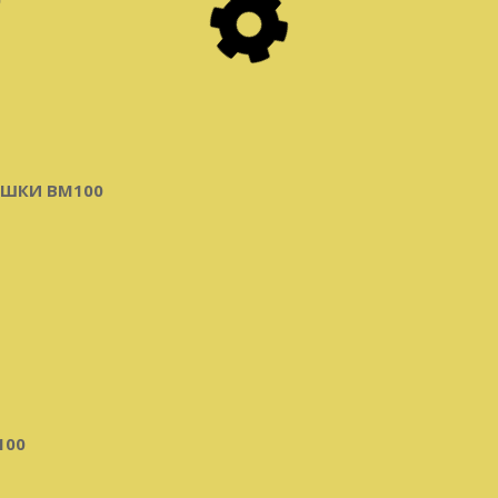
ЫШКИ BM100
100