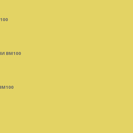
100
И BM100
BM100