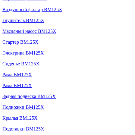
Воздушный фильтр BM125X
Глушитель BM125X
Масляный насос BM125X
Стартер BM125X
Электрика BM125X
Сиденье BM125X
Рама BM125X
Рама BM125X
Задняя подвеска BM125X
Подножки BM125X
Крылья BM125X
Подставки BM125X