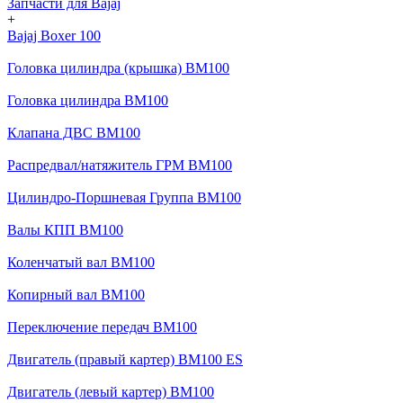
Запчасти для Bajaj
+
Bajaj Boxer 100
Головка цилиндра (крышка) BM100
Головка цилиндра BM100
Клапана ДВС BM100
Распредвал/натяжитель ГРМ BM100
Цилиндро-Поршневая Группа BM100
Валы КПП BM100
Коленчатый вал BM100
Копирный вал BM100
Переключение передач BM100
Двигатель (правый картер) BM100 ES
Двигатель (левый картер) BM100