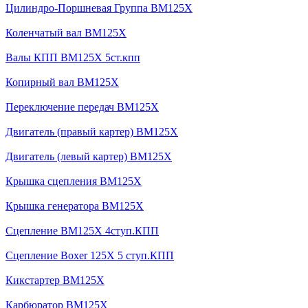
Цилиндро-Поршневая Группа BM125X
Коленчатый вал BM125X
Валы КПП BM125X 5ст.кпп
Копирный вал BM125X
Переключение передач BM125X
Двигатель (правый картер) BM125X
Двигатель (левый картер) BM125X
Крышка сцепления BM125X
Крышка генератора BM125X
Сцепление BM125X 4ступ.КПП
Сцепление Boxer 125X 5 ступ.КПП
Кикстартер BM125X
Карбюратор BM125X