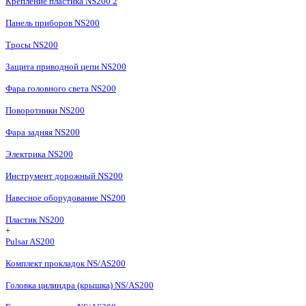
Крепление пластика NS200 2
Панель приборов NS200
Тросы NS200
Защита приводной цепи NS200
Фара головного света NS200
Поворотники NS200
Фара задняя NS200
Электрика NS200
Инструмент дорожный NS200
Навесное оборудование NS200
Пластик NS200
+
Pulsar AS200
Комплект прокладок NS/AS200
Головка цилиндра (крышка) NS/AS200