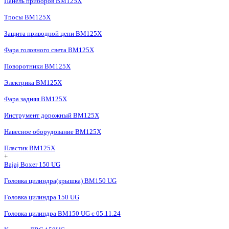
Панель приборов BM125X
Тросы BM125X
Защита приводной цепи BM125X
Фара головного света BM125X
Поворотники BM125X
Электрика BM125X
Фара задняя BM125X
Инструмент дорожный BM125X
Навесное оборудование BM125X
Пластик BM125X
+
Bajaj Boxer 150 UG
Головка цилиндра(крышка) BM150 UG
Головка цилиндра 150 UG
Головка цилиндра BM150 UG c 05.11.24