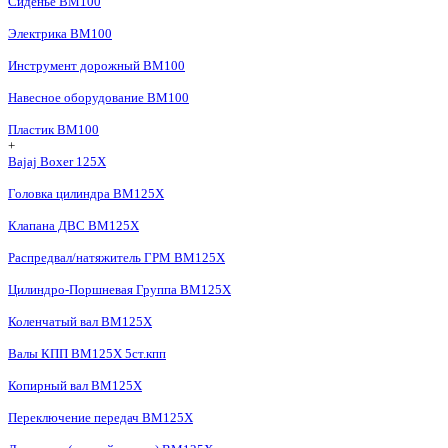
Сиденье BM100
Электрика BM100
Инструмент дорожный BM100
Навесное оборудование BM100
Пластик BM100
+
Bajaj Boxer 125X
Головка цилиндра BM125X
Клапана ДВС BM125X
Распредвал/натяжитель ГРМ BM125X
Цилиндро-Поршневая Группа BM125X
Коленчатый вал BM125X
Валы КПП BM125X 5ст.кпп
Копирный вал BM125X
Переключение передач BM125X