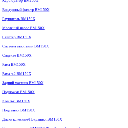
Карбюратор BM150X
Воздушный фильтр BM150X
Глушитель BM150X
Масляный насос BM150X
Стартер BM150X
Система зажигания BM150X
Сиденье BM150X
Рама BM150X
Рама ч.2 BM150X
Задний маятник BM150X
Подножки BM150X
Крылья BM150X
Подставки BM150X
Диски колесные/Покрышки BM150X