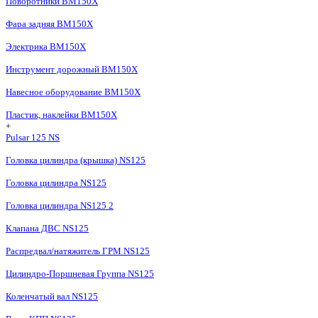
Поворотники BM150X
Фара задняя BM150X
Электрика BM150X
Инструмент дорожный BM150X
Навесное оборудование BM150X
Пластик, наклейки BM150X
+
Pulsar 125 NS
Головка цилиндра (крышка) NS125
Головка цилиндра NS125
Головка цилиндра NS125 2
Клапана ДВС NS125
Распредвал/натяжитель ГРМ NS125
Цилиндро-Поршневая Группа NS125
Коленчатый вал NS125