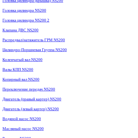
Головка цилиндра (крышка) NS200
Головка цилиндра NS200
Головка цилиндра NS200 2
Клапана ДВС NS200
Распредвал/натяжитель ГРМ NS200
Цилиндро-Поршневая Группа NS200
Коленчатый вал NS200
Валы КПП NS200
Копирный вал NS200
Переключение передач NS200
Двигатель (правый картер) NS200
Двигатель (левый картер) NS200
Водяной насос NS200
Масляный насос NS200