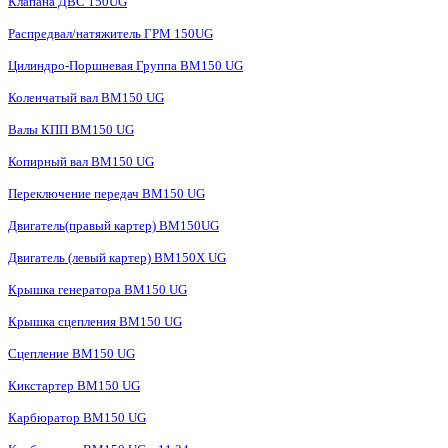
Клапана ДВС 150UG
Распредвал/натяжитель ГРМ 150UG
Цилиндро-Поршневая Группа BM150 UG
Коленчатый вал BM150 UG
Валы КПП BM150 UG
Копирный вал BM150 UG
Переключение передач BM150 UG
Двигатель(правый картер) ВМ150UG
Двигатель (левый картер) BM150X UG
Крышка генератора BM150 UG
Крышка сцепления BM150 UG
Сцепление BM150 UG
Кикстартер BM150 UG
Карбюратор BM150 UG