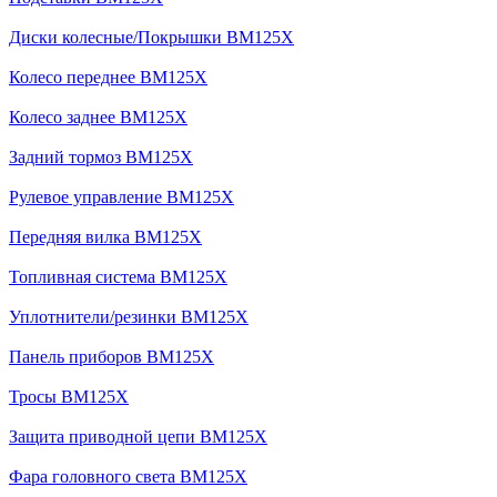
Диски колесные/Покрышки BM125X
Колесо переднее BM125X
Колесо заднее BM125X
Задний тормоз BM125X
Рулевое управление BM125X
Передняя вилка BM125X
Топливная система BM125X
Уплотнители/резинки BM125X
Панель приборов BM125X
Тросы BM125X
Защита приводной цепи BM125X
Фара головного света BM125X