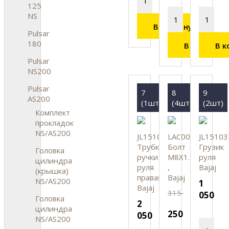
125
NS
В корзину
Pulsar
180
В корзину
В к
Pulsar
NS200
Pulsar
7
8
9
AS200
(1шт)
(4шт)
(2шт)
Комплект
прокладок
NS/AS200
JL151034
LAC00059
JL15103
Трубка
Болт
Грузик
Головка
ручки
M8X1.25
руля
цилиндра
руля
,
Bajaj
(крышка)
правая
Bajaj
NS/AS200
1
Bajaj
315
050
Головка
2
цилиндра
250
050
NS/AS200