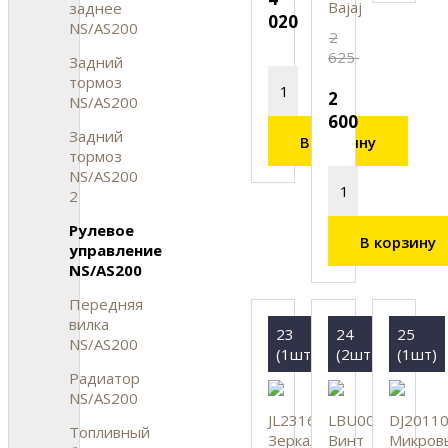
Bajaj
заднее
020
NS/AS200
2
625
Задний
тормоз
2
NS/AS200
600
Задний
В корзину
тормоз
NS/AS200
2
Рулевое
В корзину
управление
NS/AS200
Передняя
вилка
23
24
25
NS/AS200
(1шт)
(2шт)
(1шт)
Радиатор
NS/AS200
JL231600
LBU00012
DJ2011
Топливный
Зеркало
Винт
Микров