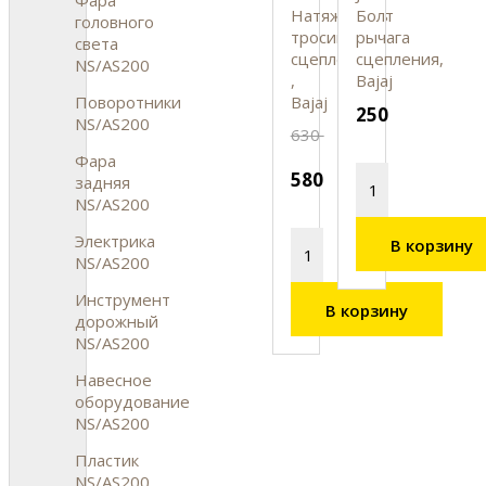
Натяжитель
Болт
головного
тросика
рычага
света
сцепления
сцепления,
NS/AS200
,
Bajaj
Поворотники
Bajaj
250
NS/AS200
630
Фара
580
задняя
NS/AS200
Электрика
В корзину
NS/AS200
Инструмент
В корзину
дорожный
NS/AS200
Навесное
оборудование
NS/AS200
Пластик
NS/AS200