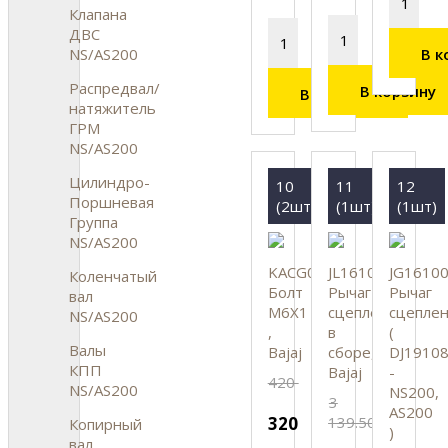
Клапана
ДВС
В к
NS/AS200
Распредвал/
В корзину
В корзину
натяжитель
ГРМ
NS/AS200
Цилиндро-
10
11
12
Поршневая
(2шт)
(1шт)
(1шт)
Группа
NS/AS200
KACG0645
JL161013
JG1610
Коленчатый
Болт
Рычаг
Рычаг
вал
M6X1
сцепления
сцепле
NS/AS200
,
в
(
Валы
Bajaj
сборе,
DJ1910
КПП
Bajaj
-
420
NS/AS200
NS200,
3
AS200
320
139.50
Копирный
)
вал