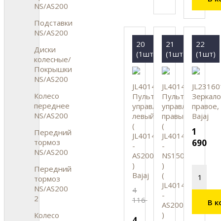
NS/AS200
Подставки
NS/AS200
20
21
22
Диски
(1шт)
(1шт)
(1шт)
колесные/
Покрышки
NS/AS200
JL401400
JL401405
JL23160
Колесо
Пульт
Пульт
Зеркало
переднее
управления
управления
правое,
NS/AS200
левый
правый
Bajaj
(
(
1
Передний
JL401409
JL401401
тормоз
690
-
-
NS/AS200
AS200
NS150
)
)
Передний
Bajaj
(
тормоз
JL401410
NS/AS200
4
-
2
116
В к
AS200
)
Колесо
4