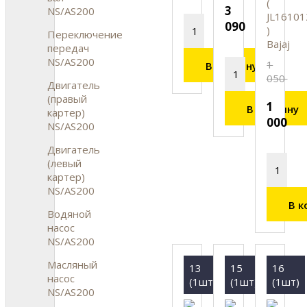
(
3
NS/AS200
JL16101
090
)
Переключение
Bajaj
передач
NS/AS200
1
В корзину
050
Двигатель
(правый
1
В корзину
картер)
000
NS/AS200
Двигатель
(левый
картер)
NS/AS200
В к
Водяной
насос
NS/AS200
Масляный
13
15
16
насос
(1шт)
(1шт)
(1шт)
NS/AS200