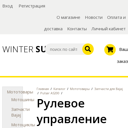
Вход
Регистрация
О магазине
Новости
Оплата и
доставка
Контакты
Личный кабинет
WINTER
SUMMER
Ваш
заказ
Главная
/
Каталог
/
Мототовары
/
Запчасти для Bajaj
Мототовары
/
Pulsar AS200
/
Рулевое
Мотошины
Запчасти
управление
Bajaj
Мотоциклы