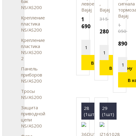
бак
левое
,
сигнала
NS/AS200
Bajaj
Bajaj
тормоза
Bajaj
Крепление
1
315
пластика
1
690
NS/AS200
280
050
Крепление
890
пластика
NS/AS200
2
В корзину
В корзину
Панель
приборов
В к
NS/AS200
Тросы
NS/AS200
Защита
28
29
приводной
(1шт)
(1шт)
цепи
NS/AS200
36DU1901
JZ161028
Фара