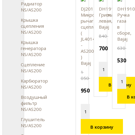
Радиатор
DJ201246
DH191067
DH1910
NS/AS200
Микровыключатель
Грипса
Ручка
Крышка
рычага
левая,
газа
сцепления
сцепления
Bajaj
в
NS/AS200
(
сборе,
840
JL401411
Bajaj
Крышка
-
700
630
генератора
AS200
NS/AS200
)
530
Bajaj
Сцепление
NS/AS200
1
050
Карбюратор
В корзину
NS/AS200
950
В к
Воздушный
фильтр
NS/AS200
Глушитель
NS/AS200
В корзину