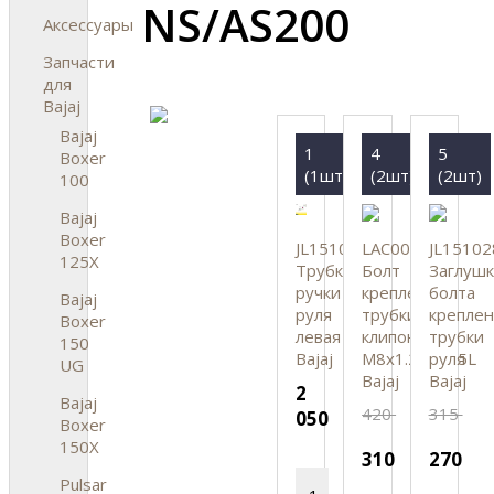
NS/AS200
Аксессуары
Запчасти
для
Bajaj
Bajaj
1
4
5
Boxer
(1шт)
(2шт)
(2шт)
100
Bajaj
Boxer
JL151021
LAC00020
JL15102
125X
Трубка
Болт
Заглушк
ручки
крепления
болта
Bajaj
руля
трубки
креплен
Boxer
левая
клипона
трубки
150
Bajaj
M8х1.25Px55L
руля
UG
Bajaj
Bajaj
2
Bajaj
420
315
050
Boxer
150X
310
270
Pulsar