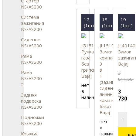
Стартер
NS/AS200
Система
17
18
19
зажигания
(1шт)
(1шт)
(1шт)
NS/AS200
Сиденье
NS/AS200
JG151022
JL151023
JL40140
Ручка
Замки
Замок
Рама
газа
комплект
зажиган
NS/AS200
без
3
Bajaj
грипсы,
в
Рама
3
Bajaj
1
NS/AS200
811.50
(зажигания,
2
нет
сидения,
в
3
личинка
Задняя
наличии
730
крышки
подвеска
бака)
NS/AS200
Bajaj
Подножки
нет
NS/AS200
в
Крылья
наличии
В к