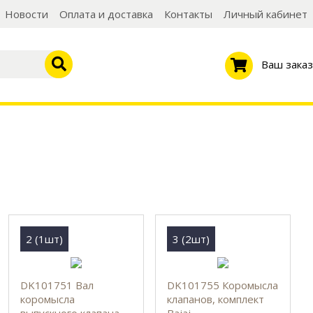
Новости
Оплата и доставка
Контакты
Личный кабинет
Ваш заказ
2 (1шт)
3 (2шт)
DK101751 Вал
DK101755 Коромысла
коромысла
клапанов, комплект
выпускного клапана,
Bajaj.