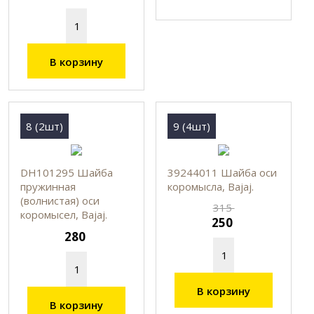
В корзину
8 (2шт)
9 (4шт)
DH101295 Шайба
39244011 Шайба оси
пружинная
коромысла, Bajaj.
(волнистая) оси
315
коромысел, Bajaj.
250
280
В корзину
В корзину