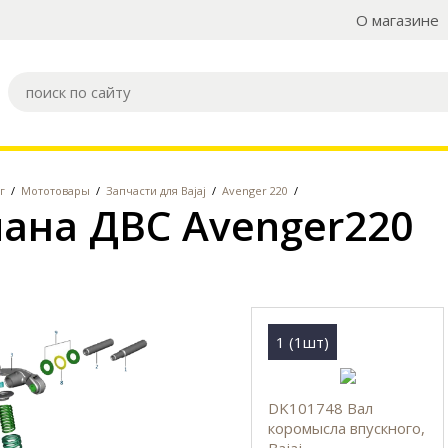
О магазине
г
/
Мототовары
/
Запчасти для Bajaj
/
Avenger 220
/
ана ДВС Avenger220
1 (1шт)
DK101748 Вал
коромысла впускного,
Bajaj.