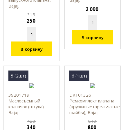
Bajaj.
2 090
315
250
В корзину
В корзину
5 (2шт)
6 (1шт)
39201719
DK101326
Маслосъемный
Ремкомплект клапана
колпачок (штука)
(пружины+тарельчатые
Bajaj
шайбы), Bajaj
420
840
340
800