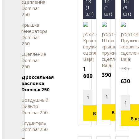
13
14
15
сцепления
(1
(1
(3
Dominar
шт)
шт)
шт)
250
Крышка
генератора
JY551438
JY551404
JY55144
Dominar
Крышка
Шток
Пружин
250
пружин
крышки
корзин
сцепления,
пружин
сцеплен
Сцепление
Bajaj
сцепления,
Bajaj
Dominar
Bajaj
250
1
735
390
600
Дроссельная
630
заслонка
Dominar250
Воздушный
фильтр
Dominar250
В корзину
В корзину
В к
Глушитель
Dominar250