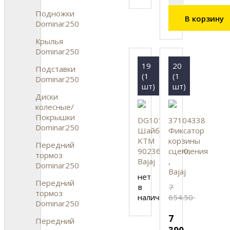
Подножки
В корзину
Dominar250
Крылья
Dominar250
19
20
Подставки
(1
(1
Dominar250
шт)
шт)
Диски
колесные/
Покрышки
DG101275
37104338
Dominar250
Шайба
Фиксатор
KTM
корзины
Передний
90236015000,
сцепления
тормоз
Bajaj
,
Dominar250
Bajaj
нет
Передний
в
7
тормоз
наличии
654.50
Dominar250
7
Передний