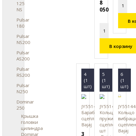
8
125
050
NS
Pulsar
В к
180
Pulsar
NS200
В корзину
Pulsar
AS200
Pulsar
4
5
6
RS200
(1
(1
(1
Pulsar
шт)
шт)
шт)
N250
Dominar
JY551435
JY551442
JY55144
250
Барабан
Кольцо
Кольцо
Крышка
сцепления,
пружинное
вибрац
головки
Bajaj
сцепления,
сцеплен
цилиндра
шт
Bajaj
3
Dominar