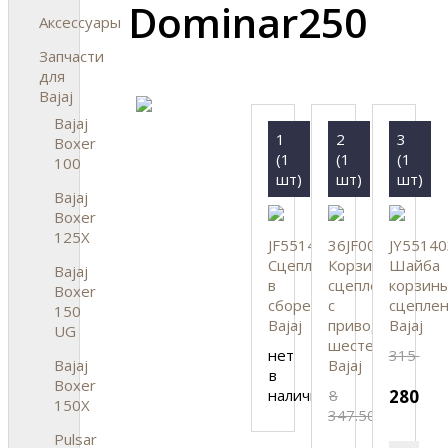
Dominar250
Аксессуары
Запчасти
для
Bajaj
Bajaj
1
2
3
Boxer
(1
(1
(1
100
шт)
шт)
шт)
Bajaj
Boxer
125X
JF551422
36JF0054
JY55140
Сцепление
Корзина
Шайба
Bajaj
в
сцепления
корзин
Boxer
сборе,
с
сцеплен
150
Bajaj
приводной
Bajaj
UG
шестерней
нет
315
Bajaj
Bajaj
в
Boxer
наличии
8
280
150X
347.50
Pulsar