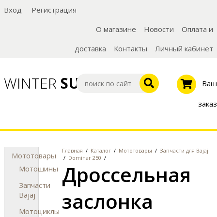
Вход
Регистрация
О магазине
Новости
Оплата и
доставка
Контакты
Личный кабинет
WINTER
SUMMER
Ваш
заказ
Главная
/
Каталог
/
Мототовары
/
Запчасти для Bajaj
Мототовары
/
Dominar 250
/
Дроссельная
Мотошины
Запчасти
заслонка
Bajaj
Мотоциклы