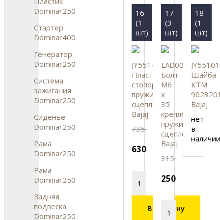
Пластик
Dominar250
16
17
18
(1
(3
(1
Стартер
шт)
шт)
шт)
Dominar400
Генератор
Dominar250
JY551443
LAD00166
JY55101
Пластина
Болт
Шайба
Система
стопорная
M6
KTM
зажигания
пружин
x
902320
Dominar250
сцепления,
35
Bajaj
Bajaj
крепления
Сиденье
нет
пружин
Dominar250
735
в
сцепления,
наличи
Рама
Bajaj
630
Dominar250
315
Рама
250
Dominar250
Задняя
подвеска
В корзину
Dominar250