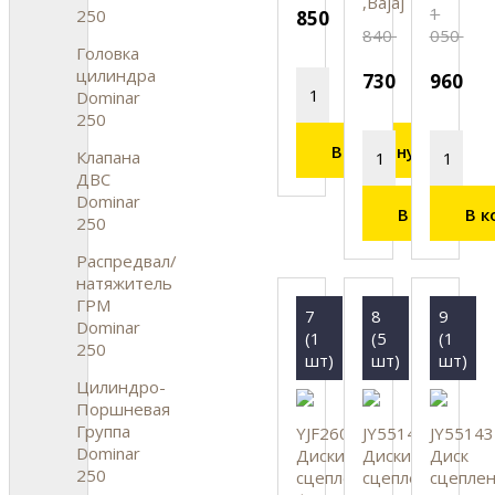
,Bajaj
1
250
850
840
050
Головка
цилиндра
730
960
Dominar
250
В корзину
Клапана
ДВС
Dominar
В корзину
В к
250
Распредвал/
натяжитель
ГРМ
7
8
9
Dominar
(1
(5
(1
250
шт)
шт)
шт)
Цилиндро-
Поршневая
Группа
YJF26011
JY551436
JY55143
Dominar
Диски
Диски
Диск
250
сцепления
сцепления
сцепле