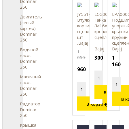
Dominar
250
JY551401
LCG00009
LPA000
Двигатель
Втулка
Гайка
Подшип
(левый
корзины
(М16х1.5)
упорны
картер)
сцепления,
крепления
крышки
Dominar
шт
сцепления
пружин
250
,Bajaj
,
сцеплен
Bajaj
Bajaj
Водяной
1
насос
050
300
1
Dominar
160
250
960
Масляный
насос
Dominar
В корзину
250
В к
Радиатор
В корзину
Dominar
250
Крышка