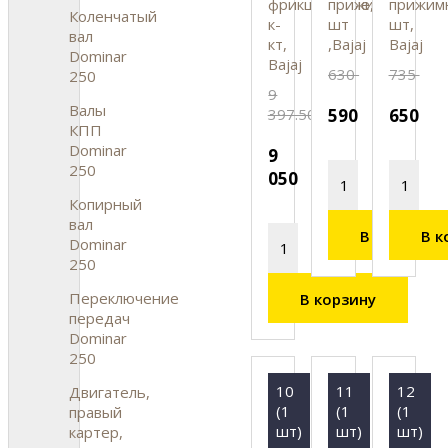
фрикционные,
прижимные,
прижим
Коленчатый
к-
шт
шт,
вал
кт,
,Bajaj
Bajaj
Dominar
Bajaj
630
735
250
9
Валы
397.50
590
650
КПП
Dominar
9
250
050
Копирный
вал
В корзину
В к
Dominar
250
Переключение
В корзину
передач
Dominar
250
10
11
12
Двигатель,
(1
(1
(1
правый
шт)
шт)
шт)
картер,