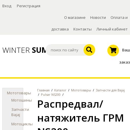
Вход
Регистрация
О магазине
Новости
Оплата и
доставка
Контакты
Личный кабинет
WINTER
SUMMER
Ваш
заказ
Главная
/
Каталог
/
Мототовары
/
Запчасти для Bajaj
Мототовары
/
Pulsar NS200
/
Распредвал/
Мотошины
Запчасти
натяжитель ГРМ
Bajaj
Мотоциклы