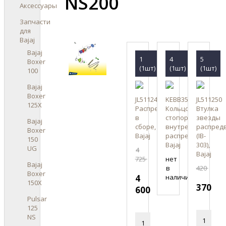
NS200
Аксессуары
Запчасти
для
Bajaj
Bajaj
1
4
5
Boxer
(1шт)
(1шт)
(1шт)
100
Bajaj
Boxer
JL511241
KEBB3515
JL511250
125X
Распредвал
Кольцо
Втулка
в
стопорное
звезды
Bajaj
сборе,
внутреннее
распред
Boxer
Bajaj
распредвала
(IB-
150
Bajaj
303),
UG
4
Bajaj
725
нет
Bajaj
в
420
Boxer
4
наличии
150X
370
600
Pulsar
125
NS