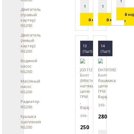
Двигатель
В ко
(правый
В корзину
В корзину
картер)
NS200
Двигатель
(левый
картер)
13
14
NS200
(1шт)
(1шт)
Водяной
насос
JG511270
DH101392
NS200
Болт
Болт
(М6х1х6)
башмака
Масляный
натяжителя
цепи
насос
цепи
ГРМ
NS200
ГРМ
Bajaj
Радиатор
,
315
NS200
Bajaj
315
280
Крышка
сцепления
250
NS200