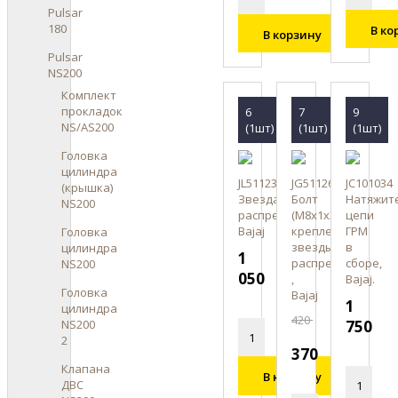
Pulsar
180
В ко
В корзину
Pulsar
NS200
Комплект
прокладок
6
7
9
NS/AS200
(1шт)
(1шт)
(1шт)
Головка
цилиндра
JL511231
JG511269
JC101034
(крышка)
Звезда
Болт
Натяжит
NS200
распредвала,
(М8х1х30)
цепи
Bajaj
крепления
ГРМ
Головка
звезды
в
цилиндра
1
распредвала
сборе,
NS200
050
,
Bajaj.
Головка
Bajaj
1
цилиндра
420
NS200
750
2
370
Клапана
В корзину
ДВС