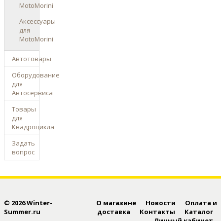
MotoMorini
Аксессуары
для
MotoMorini
Автотовары
Оборудование
для
Автосервиса
Товары
для
Квадроцикла
Задать
вопрос
© 2026 Winter-
О магазине
Новости
Оплата и
Summer.ru
доставка
Контакты
Каталог
Личный кабинет