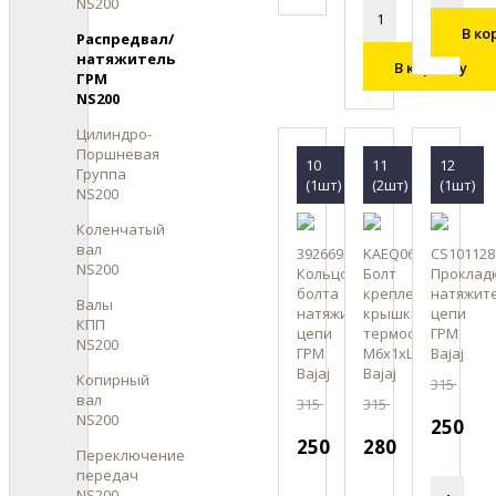
NS200
В ко
Распредвал/
натяжитель
В корзину
ГРМ
NS200
Цилиндро-
Поршневая
10
11
12
Группа
(1шт)
(2шт)
(1шт)
NS200
Коленчатый
вал
39266921
KAEQ0620
CS101128
NS200
Кольцо
Болт
Проклад
болта
крепления
натяжит
Валы
натяжителя
крышки
цепи
КПП
цепи
термостата,
ГРМ
NS200
ГРМ
М6х1хL20
Bajaj
Bajaj
Bajaj
Копирный
315
вал
315
315
NS200
250
250
280
Переключение
передач
NS200