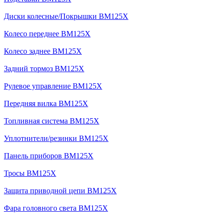
Диски колесные/Покрышки BM125X
Колесо переднее BM125X
Колесо заднее BM125X
Задний тормоз BM125X
Рулевое управление BM125X
Передняя вилка BM125X
Топливная система BM125X
Уплотнители/резинки BM125X
Панель приборов BM125X
Тросы BM125X
Защита приводной цепи BM125X
Фара головного света BM125X