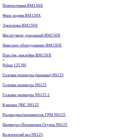
Поворотники BM150X
Фара задняя BM150X
Электрика BM150X
Инструмент дорожный BM150X
Навесное оборудование BM150X
Пластик, наклейки BM150X
+
Pulsar 125 NS
Головка цилиндра (крышка) NS125
Головка цилиндра NS125
Головка цилиндра NS125 2
Клапана ДВС NS125
Распредвал/натяжитель ГРМ NS125
Цилиндро-Поршневая Группа NS125
Коленчатый вал NS125