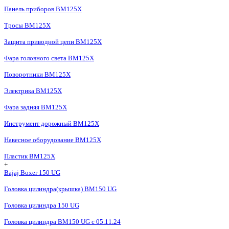
Панель приборов BM125X
Тросы BM125X
Защита приводной цепи BM125X
Фара головного света BM125X
Поворотники BM125X
Электрика BM125X
Фара задняя BM125X
Инструмент дорожный BM125X
Навесное оборудование BM125X
Пластик BM125X
+
Bajaj Boxer 150 UG
Головка цилиндра(крышка) BM150 UG
Головка цилиндра 150 UG
Головка цилиндра BM150 UG c 05.11.24