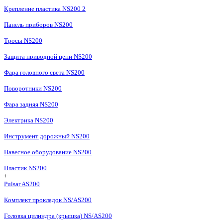
Крепление пластика NS200 2
Панель приборов NS200
Тросы NS200
Защита приводной цепи NS200
Фара головного света NS200
Поворотники NS200
Фара задняя NS200
Электрика NS200
Инструмент дорожный NS200
Навесное оборудование NS200
Пластик NS200
+
Pulsar AS200
Комплект прокладок NS/AS200
Головка цилиндра (крышка) NS/AS200