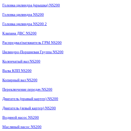
Головка цилиндра (крышка) NS200
Головка цилиндра NS200
Головка цилиндра NS200 2
Клапана ДВС NS200
Распредвал/натяжитель ГРМ NS200
Цилиндро-Поршневая Группа NS200
Коленчатый вал NS200
Валы КПП NS200
Копирный вал NS200
Переключение передач NS200
Двигатель (правый картер) NS200
Двигатель (левый картер) NS200
Водяной насос NS200
Масляный насос NS200