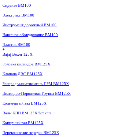
Сиденье BM100
Электрика BM100
Инструмент дорожный BM100
Навесное оборудование BM100
Пластик BM100
+
Bajaj Boxer 125X
Головка цилиндра BM125X
Клапана ДВС BM125X
Распредвал/натяжитель ГРМ BM125X
Цилиндро-Поршневая Группа BM125X
Коленчатый вал BM125X
Валы КПП BM125X 5ст.кпп
Копирный вал BM125X
Переключение передач BM125X