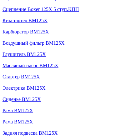
Сцепление Boxer 125X 5 ступ.КПП
Кикстартер BM125X
Карбюратор BM125X
Воздушный фильтр BM125X
Глушитель BM125X
Масляный насос BM125X
Стартер BM125X
Электрика BM125X
Сиденье BM125X
Рама BM125X
Рама BM125X
Задняя подвеска BM125X