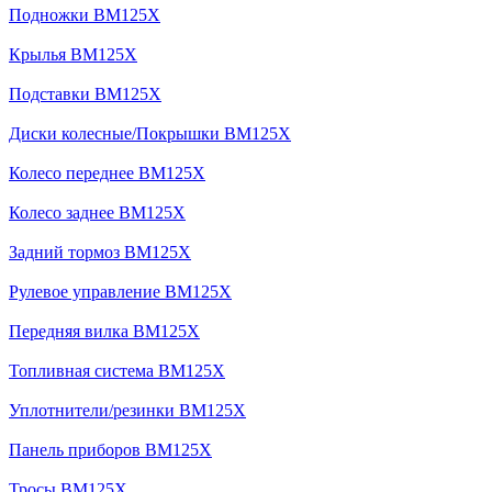
Подножки BM125X
Крылья BM125X
Подставки BM125X
Диски колесные/Покрышки BM125X
Колесо переднее BM125X
Колесо заднее BM125X
Задний тормоз BM125X
Рулевое управление BM125X
Передняя вилка BM125X
Топливная система BM125X
Уплотнители/резинки BM125X
Панель приборов BM125X
Тросы BM125X