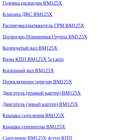
Головка цилиндра BM125X
Клапана ДВС BM125X
Распредвал/натяжитель ГРМ BM125X
Цилиндро-Поршневая Группа BM125X
Коленчатый вал BM125X
Валы КПП BM125X 5ст.кпп
Копирный вал BM125X
Переключение передач BM125X
Двигатель (правый картер) BM125X
Двигатель (левый картер) BM125X
Крышка сцепления BM125X
Крышка генератора BM125X
Сцепление BM125X 4ступ.КПП