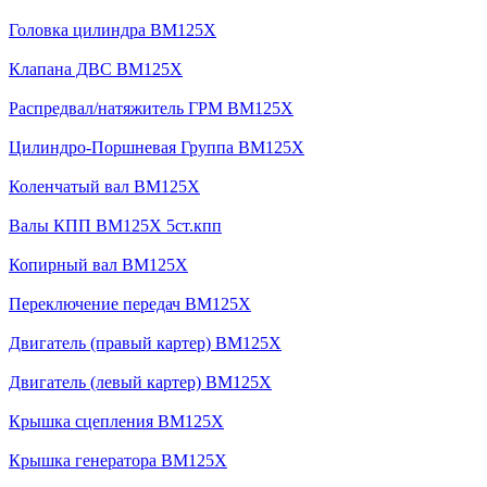
Головка цилиндра BM125X
Клапана ДВС BM125X
Распредвал/натяжитель ГРМ BM125X
Цилиндро-Поршневая Группа BM125X
Коленчатый вал BM125X
Валы КПП BM125X 5ст.кпп
Копирный вал BM125X
Переключение передач BM125X
Двигатель (правый картер) BM125X
Двигатель (левый картер) BM125X
Крышка сцепления BM125X
Крышка генератора BM125X