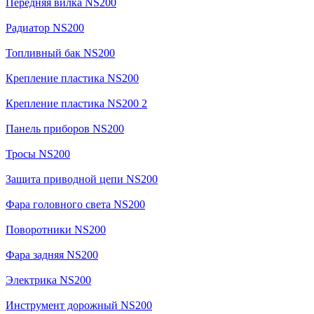
Передняя вилка NS200
Радиатор NS200
Топливный бак NS200
Крепление пластика NS200
Крепление пластика NS200 2
Панель приборов NS200
Тросы NS200
Защита приводной цепи NS200
Фара головного света NS200
Поворотники NS200
Фара задняя NS200
Электрика NS200
Инструмент дорожный NS200