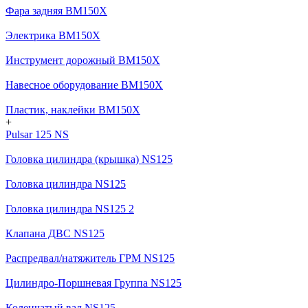
Фара задняя BM150X
Электрика BM150X
Инструмент дорожный BM150X
Навесное оборудование BM150X
Пластик, наклейки BM150X
+
Pulsar 125 NS
Головка цилиндра (крышка) NS125
Головка цилиндра NS125
Головка цилиндра NS125 2
Клапана ДВС NS125
Распредвал/натяжитель ГРМ NS125
Цилиндро-Поршневая Группа NS125
Коленчатый вал NS125