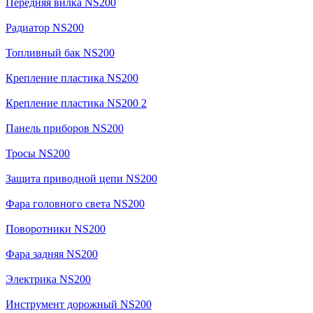
Передняя вилка NS200
Радиатор NS200
Топливный бак NS200
Крепление пластика NS200
Крепление пластика NS200 2
Панель приборов NS200
Тросы NS200
Защита приводной цепи NS200
Фара головного света NS200
Поворотники NS200
Фара задняя NS200
Электрика NS200
Инструмент дорожный NS200