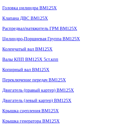
Головка цилиндра BM125X
Клапана ДВС BM125X
Распредвал/натяжитель ГРМ BM125X
Цилиндро-Поршневая Группа BM125X
Коленчатый вал BM125X
Валы КПП BM125X 5ст.кпп
Копирный вал BM125X
Переключение передач BM125X
Двигатель (правый картер) BM125X
Двигатель (левый картер) BM125X
Крышка сцепления BM125X
Крышка генератора BM125X