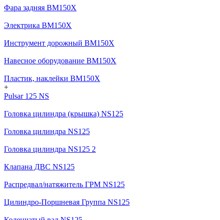
Фара задняя BM150X
Электрика BM150X
Инструмент дорожный BM150X
Навесное оборудование BM150X
Пластик, наклейки BM150X
+
Pulsar 125 NS
Головка цилиндра (крышка) NS125
Головка цилиндра NS125
Головка цилиндра NS125 2
Клапана ДВС NS125
Распредвал/натяжитель ГРМ NS125
Цилиндро-Поршневая Группа NS125
Коленчатый вал NS125