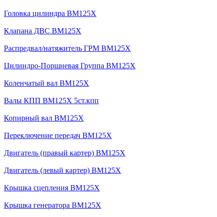
Головка цилиндра BM125X
Клапана ДВС BM125X
Распредвал/натяжитель ГРМ BM125X
Цилиндро-Поршневая Группа BM125X
Коленчатый вал BM125X
Валы КПП BM125X 5ст.кпп
Копирный вал BM125X
Переключение передач BM125X
Двигатель (правый картер) BM125X
Двигатель (левый картер) BM125X
Крышка сцепления BM125X
Крышка генератора BM125X