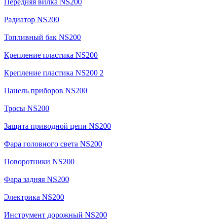
Передняя вилка NS200
Радиатор NS200
Топливный бак NS200
Крепление пластика NS200
Крепление пластика NS200 2
Панель приборов NS200
Тросы NS200
Защита приводной цепи NS200
Фара головного света NS200
Поворотники NS200
Фара задняя NS200
Электрика NS200
Инструмент дорожный NS200