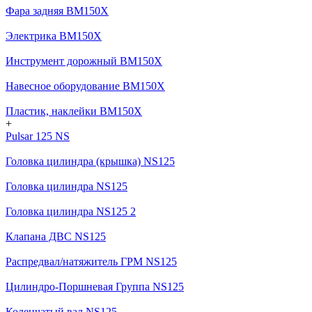
Фара задняя BM150X
Электрика BM150X
Инструмент дорожный BM150X
Навесное оборудование BM150X
Пластик, наклейки BM150X
+
Pulsar 125 NS
Головка цилиндра (крышка) NS125
Головка цилиндра NS125
Головка цилиндра NS125 2
Клапана ДВС NS125
Распредвал/натяжитель ГРМ NS125
Цилиндро-Поршневая Группа NS125
Коленчатый вал NS125