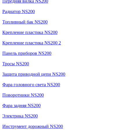
Передняя вилка NS200
Радиатор NS200
Топливный бак NS200
Крепление пластика NS200
Крепление пластика NS200 2
Панель приборов NS200
Тросы NS200
Защита приводной цепи NS200
Фара головного света NS200
Поворотники NS200
Фара задняя NS200
Электрика NS200
Инструмент дорожный NS200