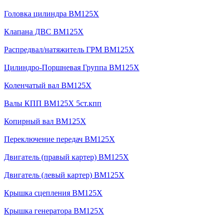
Головка цилиндра BM125X
Клапана ДВС BM125X
Распредвал/натяжитель ГРМ BM125X
Цилиндро-Поршневая Группа BM125X
Коленчатый вал BM125X
Валы КПП BM125X 5ст.кпп
Копирный вал BM125X
Переключение передач BM125X
Двигатель (правый картер) BM125X
Двигатель (левый картер) BM125X
Крышка сцепления BM125X
Крышка генератора BM125X