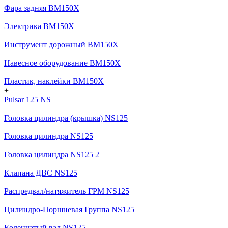
Фара задняя BM150X
Электрика BM150X
Инструмент дорожный BM150X
Навесное оборудование BM150X
Пластик, наклейки BM150X
+
Pulsar 125 NS
Головка цилиндра (крышка) NS125
Головка цилиндра NS125
Головка цилиндра NS125 2
Клапана ДВС NS125
Распредвал/натяжитель ГРМ NS125
Цилиндро-Поршневая Группа NS125
Коленчатый вал NS125