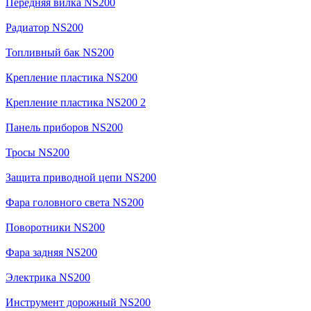
Передняя вилка NS200
Радиатор NS200
Топливный бак NS200
Крепление пластика NS200
Крепление пластика NS200 2
Панель приборов NS200
Тросы NS200
Защита приводной цепи NS200
Фара головного света NS200
Поворотники NS200
Фара задняя NS200
Электрика NS200
Инструмент дорожный NS200