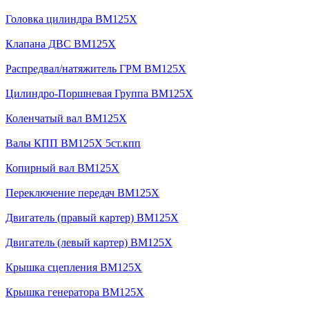
Головка цилиндра BM125X
Клапана ДВС BM125X
Распредвал/натяжитель ГРМ BM125X
Цилиндро-Поршневая Группа BM125X
Коленчатый вал BM125X
Валы КПП BM125X 5ст.кпп
Копирный вал BM125X
Переключение передач BM125X
Двигатель (правый картер) BM125X
Двигатель (левый картер) BM125X
Крышка сцепления BM125X
Крышка генератора BM125X