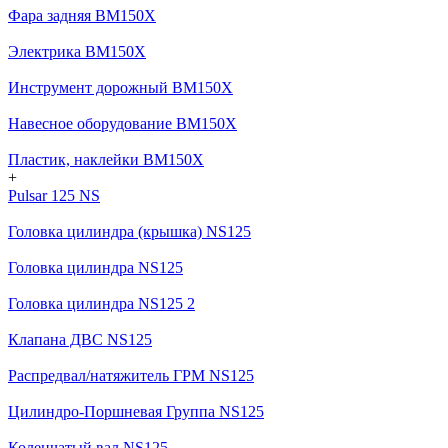
Фара задняя BM150X
Электрика BM150X
Инструмент дорожный BM150X
Навесное оборудование BM150X
Пластик, наклейки BM150X
+
Pulsar 125 NS
Головка цилиндра (крышка) NS125
Головка цилиндра NS125
Головка цилиндра NS125 2
Клапана ДВС NS125
Распредвал/натяжитель ГРМ NS125
Цилиндро-Поршневая Группа NS125
Коленчатый вал NS125