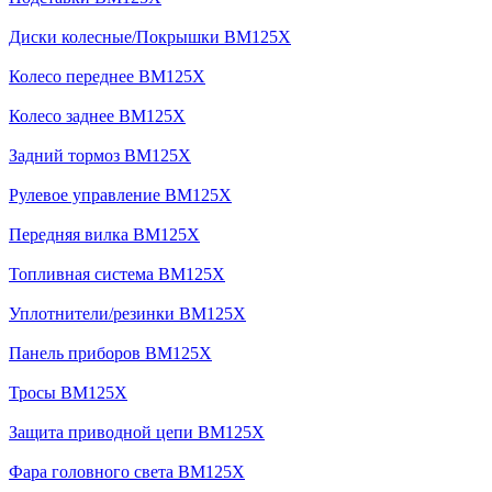
Диски колесные/Покрышки BM125X
Колесо переднее BM125X
Колесо заднее BM125X
Задний тормоз BM125X
Рулевое управление BM125X
Передняя вилка BM125X
Топливная система BM125X
Уплотнители/резинки BM125X
Панель приборов BM125X
Тросы BM125X
Защита приводной цепи BM125X
Фара головного света BM125X