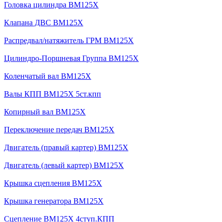
Головка цилиндра BM125X
Клапана ДВС BM125X
Распредвал/натяжитель ГРМ BM125X
Цилиндро-Поршневая Группа BM125X
Коленчатый вал BM125X
Валы КПП BM125X 5ст.кпп
Копирный вал BM125X
Переключение передач BM125X
Двигатель (правый картер) BM125X
Двигатель (левый картер) BM125X
Крышка сцепления BM125X
Крышка генератора BM125X
Сцепление BM125X 4ступ.КПП