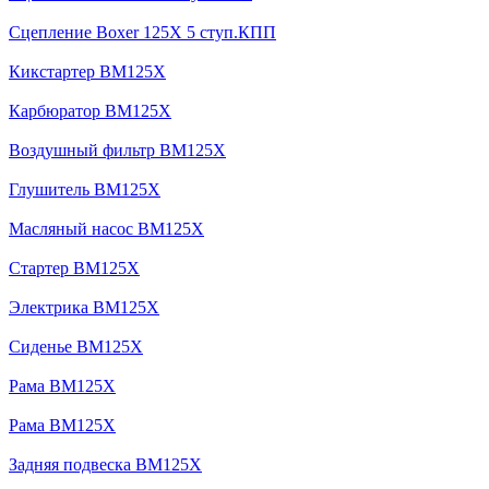
Сцепление Boxer 125X 5 ступ.КПП
Кикстартер BM125X
Карбюратор BM125X
Воздушный фильтр BM125X
Глушитель BM125X
Масляный насос BM125X
Стартер BM125X
Электрика BM125X
Сиденье BM125X
Рама BM125X
Рама BM125X
Задняя подвеска BM125X