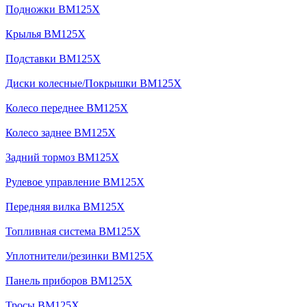
Подножки BM125X
Крылья BM125X
Подставки BM125X
Диски колесные/Покрышки BM125X
Колесо переднее BM125X
Колесо заднее BM125X
Задний тормоз BM125X
Рулевое управление BM125X
Передняя вилка BM125X
Топливная система BM125X
Уплотнители/резинки BM125X
Панель приборов BM125X
Тросы BM125X