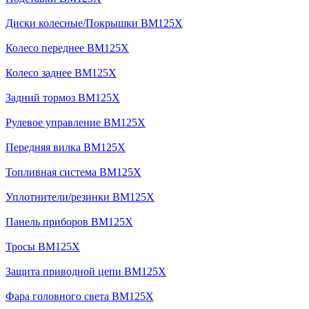
Диски колесные/Покрышки BM125X
Колесо переднее BM125X
Колесо заднее BM125X
Задний тормоз BM125X
Рулевое управление BM125X
Передняя вилка BM125X
Топливная система BM125X
Уплотнители/резинки BM125X
Панель приборов BM125X
Тросы BM125X
Защита приводной цепи BM125X
Фара головного света BM125X