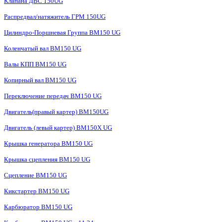
Клапана ДВС 150UG
Распредвал/натяжитель ГРМ 150UG
Цилиндро-Поршневая Группа BM150 UG
Коленчатый вал BM150 UG
Валы КПП BM150 UG
Копирный вал BM150 UG
Переключение передач BM150 UG
Двигатель(правый картер) ВМ150UG
Двигатель (левый картер) BM150X UG
Крышка генератора BM150 UG
Крышка сцепления BM150 UG
Сцепление BM150 UG
Кикстартер BM150 UG
Карбюратор BM150 UG