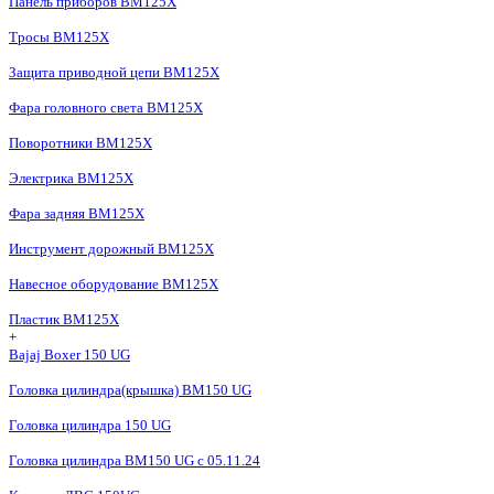
Панель приборов BM125X
Тросы BM125X
Защита приводной цепи BM125X
Фара головного света BM125X
Поворотники BM125X
Электрика BM125X
Фара задняя BM125X
Инструмент дорожный BM125X
Навесное оборудование BM125X
Пластик BM125X
+
Bajaj Boxer 150 UG
Головка цилиндра(крышка) BM150 UG
Головка цилиндра 150 UG
Головка цилиндра BM150 UG c 05.11.24