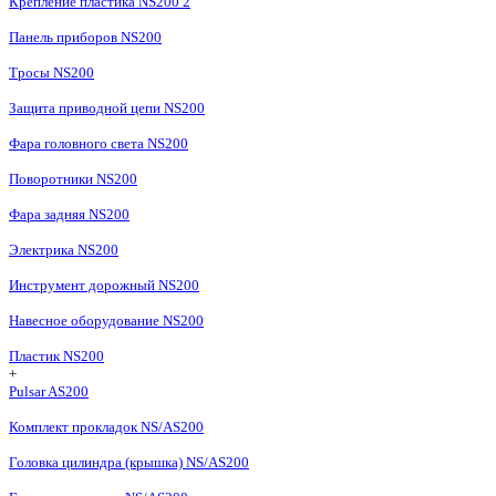
Крепление пластика NS200 2
Панель приборов NS200
Тросы NS200
Защита приводной цепи NS200
Фара головного света NS200
Поворотники NS200
Фара задняя NS200
Электрика NS200
Инструмент дорожный NS200
Навесное оборудование NS200
Пластик NS200
+
Pulsar AS200
Комплект прокладок NS/AS200
Головка цилиндра (крышка) NS/AS200