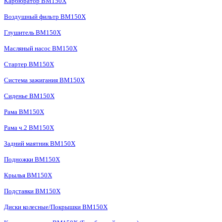
Карбюратор BM150X
Воздушный фильтр BM150X
Глушитель BM150X
Масляный насос BM150X
Стартер BM150X
Система зажигания BM150X
Сиденье BM150X
Рама BM150X
Рама ч.2 BM150X
Задний маятник BM150X
Подножки BM150X
Крылья BM150X
Подставки BM150X
Диски колесные/Покрышки BM150X