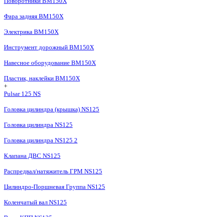
Поворотники BM150X
Фара задняя BM150X
Электрика BM150X
Инструмент дорожный BM150X
Навесное оборудование BM150X
Пластик, наклейки BM150X
+
Pulsar 125 NS
Головка цилиндра (крышка) NS125
Головка цилиндра NS125
Головка цилиндра NS125 2
Клапана ДВС NS125
Распредвал/натяжитель ГРМ NS125
Цилиндро-Поршневая Группа NS125
Коленчатый вал NS125