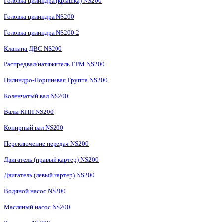
Головка цилиндра (крышка) NS200
Головка цилиндра NS200
Головка цилиндра NS200 2
Клапана ДВС NS200
Распредвал/натяжитель ГРМ NS200
Цилиндро-Поршневая Группа NS200
Коленчатый вал NS200
Валы КПП NS200
Копирный вал NS200
Переключение передач NS200
Двигатель (правый картер) NS200
Двигатель (левый картер) NS200
Водяной насос NS200
Масляный насос NS200