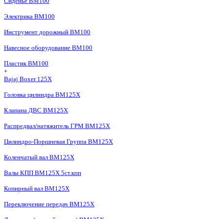
Сиденье BM100
Электрика BM100
Инструмент дорожный BM100
Навесное оборудование BM100
Пластик BM100
+
Bajaj Boxer 125X
Головка цилиндра BM125X
Клапана ДВС BM125X
Распредвал/натяжитель ГРМ BM125X
Цилиндро-Поршневая Группа BM125X
Коленчатый вал BM125X
Валы КПП BM125X 5ст.кпп
Копирный вал BM125X
Переключение передач BM125X