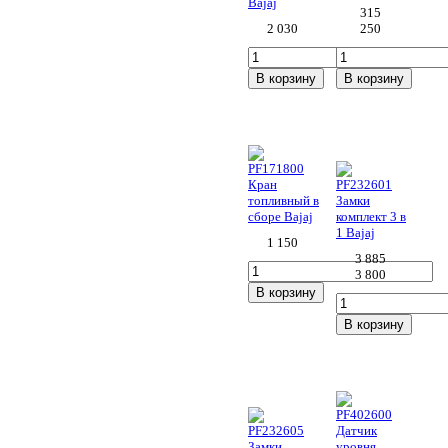
Bajaj
315
2 030
250
В корзину
В корзину
4
5 (для 4
ст. КПП)
PF171800
Кран
PF232601
топливный в
Замки
сборе Bajaj
комплект 3 в
1 Bajaj
1 150
3 885
3 800
В корзину
В корзину
5 (для 5
6
ст. КПП)
PF402600
PF232605
Датчик
Замки
уровня