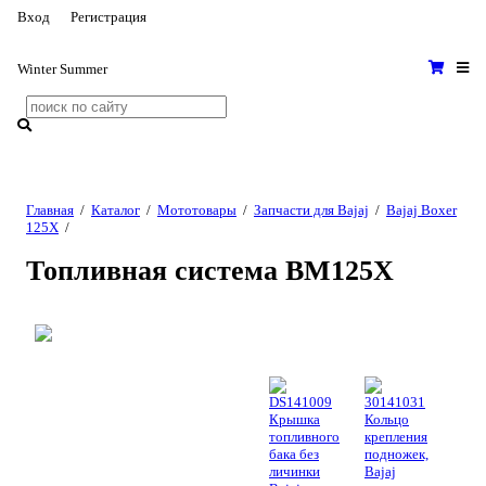
Вход
Регистрация
Winter
Summer
Главная
/
Каталог
/
Мототовары
/
Запчасти для Bajaj
/
Bajaj Boxer
125X
/
Топливная система BM125X
1
3A
DS141009
30141031
Крышка
Кольцо
топливного
крепления
бака без
подножек,
личинки
Bajaj