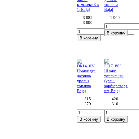
комплект 3 в
топлива
1, Bajaj
Bajaj
3 885
1 960
3 800
В корзину
В корзину
7
9
DK141028
PF171803
Прокладка
Шланг
датчика
топливный
уровня
(кран-
топлива
карбюратор),
Bajaj
шт, Bajaj
315
420
270
310
В корзину
В корзину
10