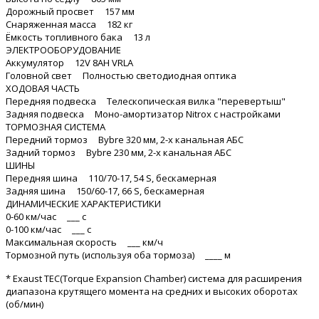
Дорожный просвет 157 мм
Снаряженная масса 182 кг
Ёмкость топливного бака 13 л
ЭЛЕКТРООБОРУДОВАНИЕ
Аккумулятор 12V 8AH VRLA
Головной свет Полностью светодиодная оптика
ХОДОВАЯ ЧАСТЬ
Передняя подвеска Телескопическая вилка "перевертыш"
Задняя подвеска Моно-амортизатор Nitrox с настройками
ТОРМОЗНАЯ СИСТЕМА
Передний тормоз Bybre 320 мм, 2-х канальная АБС
Задний тормоз Bybre 230 мм, 2-х канальная АБС
ШИНЫ
Передняя шина 110/70-17, 54 S, бескамерная
Задняя шина 150/60-17, 66 S, бескамерная
ДИНАМИЧЕСКИЕ ХАРАКТЕРИСТИКИ
0-60 км/час ___ с
0-100 км/час ___ с
Максимальная скорость ___ км/ч
Тормозной путь (используя оба тормоза) ____ м
* Exaust TEC(Torque Expansion Chamber) система для расширения
диапазона крутящего момента на средних и высоких оборотах
(об/мин)