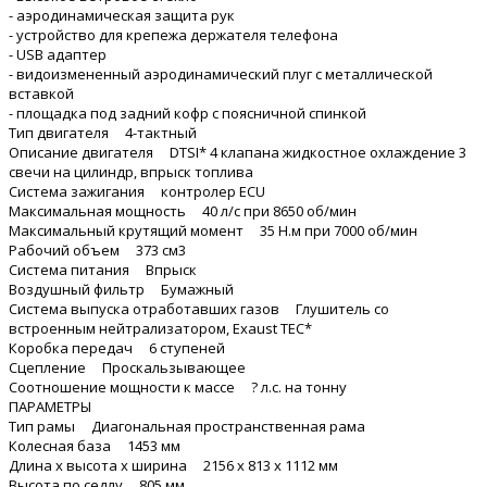
- аэродинамическая защита рук
- устройство для крепежа держателя телефона
- USB адаптер
- видоизмененный аэродинамический плуг с металлической
вставкой
- площадка под задний кофр с поясничной спинкой
Тип двигателя 4-тактный
Описание двигателя DTSI* 4 клапана жидкостное охлаждение 3
свечи на цилиндр, впрыск топлива
Система зажигания контролер ECU
Максимальная мощность 40 л/с при 8650 об/мин
Максимальный крутящий момент 35 Н.м при 7000 об/мин
Рабочий объем 373 см3
Система питания Впрыск
Воздушный фильтр Бумажный
Система выпуска отработавших газов Глушитель со
встроенным нейтрализатором, Exaust TEC*
Коробка передач 6 ступеней
Сцепление Проскальзывающее
Соотношение мощности к массе ? л.с. на тонну
ПАРАМЕТРЫ
Тип рамы Диагональная пространственная рама
Колесная база 1453 мм
Длина х высота х ширина 2156 х 813 х 1112 мм
Высота по седлу 805 мм