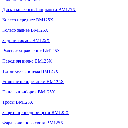
Диски колесные/Покрышки BM125X
Колесо переднее BM125X
Колесо заднее BM125X
Задний тормоз BM125X
Рулевое управление BM125X
Передняя вилка BM125X
Топливная система BM125X
Уплотнители/резинки BM125X
Панель приборов BM125X
Тросы BM125X
Защита приводной цепи BM125X
Фара головного света BM125X