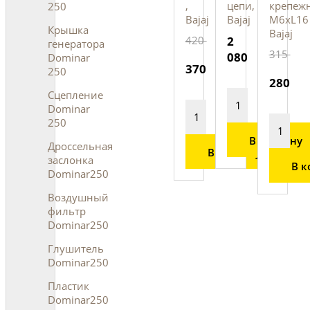
,
цепи,
крепеж
250
Bajaj
Bajaj
М6хL16
Крышка
Bajaj
420
2
генератора
315
080
Dominar
370
250
280
Сцепление
Dominar
250
В корзину
Дроссельная
В корзину
заслонка
В к
Dominar250
Воздушный
фильтр
Dominar250
Глушитель
Dominar250
Пластик
Dominar250