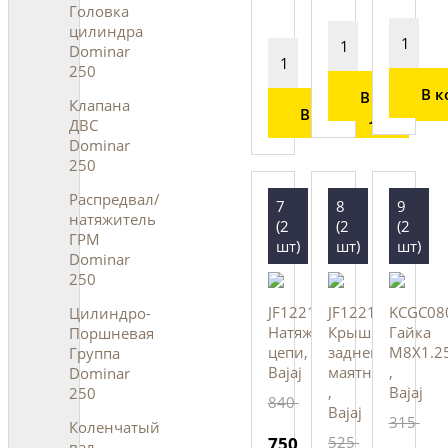
Головка
цилиндра
Dominar
250
В к
В корзину
Клапана
В корзину
ДВС
Dominar
250
Распредвал/
7
8
9
натяжитель
(2
(2
(2
ГРМ
шт)
шт)
шт)
Dominar
250
JF122115
JF122104
KCGC08
Цилиндро-
Натяжитель
Крышка
Гайка
Поршневая
цепи,
заднего
M8X1.2
Группа
Bajaj
маятника
,
Dominar
,
Bajaj
250
840
Bajaj
315
Коленчатый
750
525
вал