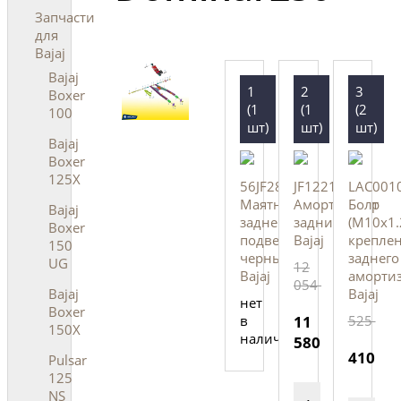
Запчасти
для
Bajaj
Bajaj
1
2
3
Boxer
(1
(1
(2
100
шт)
шт)
шт)
Bajaj
Boxer
125X
56JF28Y9
JF122120
LAC001
Маятник
Амортизатор
Болт
Bajaj
задней
задний,
(М10х1.
Boxer
подвески
Bajaj
крепле
150
черный,
заднего
UG
12
Bajaj
амортиз
054
Bajaj
Bajaj
нет
Boxer
в
11
525
150X
наличии
580
410
Pulsar
125
NS