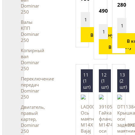
280
Dominar
490
250
Валы
КПП
Dominar
В корзину
250
В к
В корзину
Копирный
вал
Dominar
250
11
12
13
Переключение
(1
(1
(2
передач
шт)
шт)
шт)
Dominar
250
LAD00108
39105315
DT1138
Двигатель,
Ось
Гайка
Крышка
правый
маятника
фланцевая
оси
картер,
M14X1.5XL274XCL10.9XB
M14
заднего
Dominar
Bajaj
оси
маятник
250