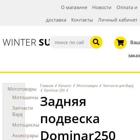
О магазине
Новости
Оплата и
доставка
Контакты
Личный кабинет
WINTER
SUMMER
Ваш
заказ
Главная
/
Каталог
/
Мототовары
/
Запчасти для Bajaj
Мототовары
/
Dominar 250
/
Задняя
Мотошины
Запчасти
подвеска
Bajaj
Мотоциклы
Dominar250
Аксессуары