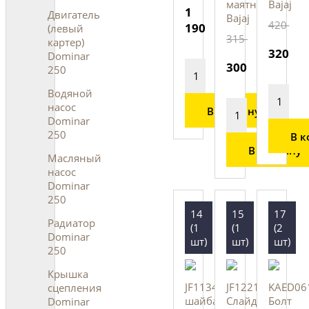
маятника,
Bajaj
1
Двигатель
Bajaj
420
190
(левый
315
картер)
320
Dominar
300
250
Водяной
насос
В корзину
Dominar
250
В к
В корзину
Масляный
насос
Dominar
250
14
15
17
Радиатор
(1
(1
(2
Dominar
шт)
шт)
шт)
250
Крышка
JF113423
JF122105
KAED06
сцепления
шайба
Слайдер
Болт
Dominar