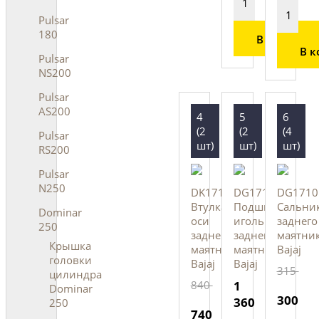
Pulsar
180
В корзину
В к
Pulsar
NS200
Pulsar
AS200
4
5
6
(2
(2
(4
Pulsar
шт)
шт)
шт)
RS200
Pulsar
N250
DK171006
DG171018
DG1710
Втулка
Подшипник
Сальни
Dominar
оси
игольчатый
заднего
250
заднего
заднего
маятник
Крышка
маятника,
маятника,
Bajaj
головки
Bajaj
Bajaj
315
цилиндра
840
1
Dominar
300
360
250
740