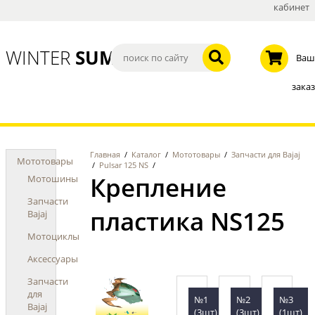
кабинет
WINTER
SUMMER
Ваш
заказ
Главная
/
Каталог
/
Мототовары
/
Запчасти для Bajaj
Мототовары
/
Pulsar 125 NS
/
Крепление
Мотошины
Запчасти
пластика NS125
Bajaj
Мотоциклы
Аксессуары
Запчасти
для
№1
№2
№3
Bajaj
(3шт)
(3шт)
(1шт)