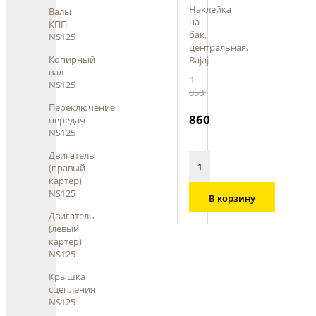
Наклейка
Валы
на
КПП
бак,
NS125
центральная,
Копирный
Bajaj
вал
1
NS125
050
Переключение
860
передач
NS125
Двигатель
(правый
картер)
NS125
В корзину
Двигатель
(левый
картер)
NS125
Крышка
сцепления
NS125