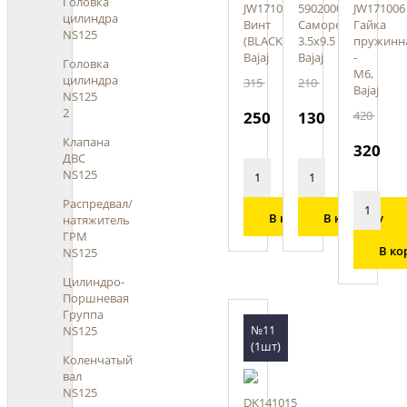
Головка
JW171016
59020001
JW171006
цилиндра
Винт
Саморез
Гайка
NS125
(BLACK),
3.5х9.5
пружинн
Bajaj
Bajaj
-
Головка
M6,
цилиндра
315
210
Bajaj
NS125
2
250
130
420
Клапана
320
ДВС
NS125
Распредвал/
В корзину
В корзину
натяжитель
ГРМ
В ко
NS125
Цилиндро-
Поршневая
Группа
№11
NS125
(1шт)
Коленчатый
вал
NS125
DK141015