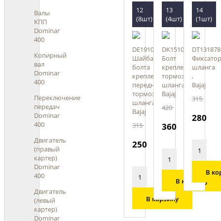
12
13
14
Валы
(8шт)
(4шт)
(1шт)
КПП
Dominar
400
DE191010
DK151069
DT131878
Копирный
Шайба
Болт
Фиксато
вал
болта
крепления
шланга
Dominar
крепления
тормозного
,
400
переднего
шланга
Bajaj
тормозного
Bajaj
Переключение
315
шланга,
передач
420
Bajaj
Dominar
280
400
315
360
Двигатель
250
(правый
картер)
Dominar
В ко
400
В корзину
Двигатель
В корзину
(левый
картер)
Dominar