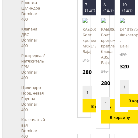
Головка
7
8
10
цилиндра
(1шт)
(1шт)
(1шт)
Dominar
400
Клапана
KAED0612
KAED0608
DT131875
ДВС
Болт
Болт
Фиксато
Dominar
крепежный
крепежный
,
400
М6хL12,
крепления
Bajaj
Bajaj
блока
420
Распредвал/
ABS,
315
натяжитель
Bajaj
320
ГРМ
280
315
Dominar
400
280
Цилиндро-
Поршневая
Группа
В ко
Dominar
В корзину
400
В корзину
Коленчатый
вал
Dominar
400