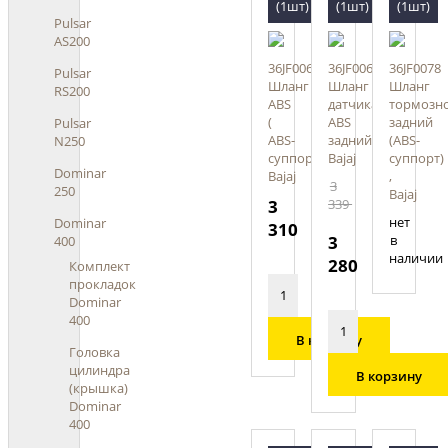
(1шт)
(1шт)
(1шт)
Pulsar
AS200
36JF0065
36JF0066
36JF0078
Pulsar
Шланг
Шланг
Шланг
RS200
ABS
датчика
тормозн
(
ABS
задний
Pulsar
ABS-
задний,
(ABS-
N250
суппорт),
Bajaj
суппорт)
Dominar
Bajaj
,
3
250
Bajaj
3
339
нет
Dominar
310
3
в
400
наличии
280
Комплект
прокладок
Dominar
400
В корзину
Головка
цилиндра
В корзину
(крышка)
Dominar
400